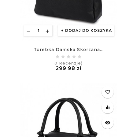
DODAJ DO KOSZYKA
Torebka Damska Skórzana...
0
Recenzje)
Cena
299,98 zł
£
favorite_border
equalizer
visibility