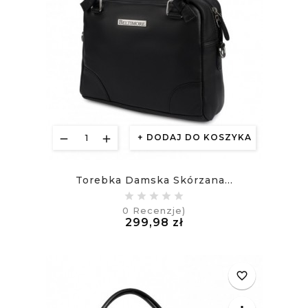
DODAJ DO KOSZYKA
Torebka Damska Skórzana...
0
Recenzje)
Cena
299,98 zł
£
favorite_border