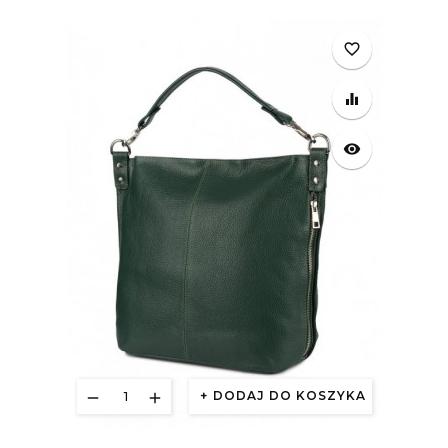
favorite_border
equalizer
visibility
DODAJ DO KOSZYKA