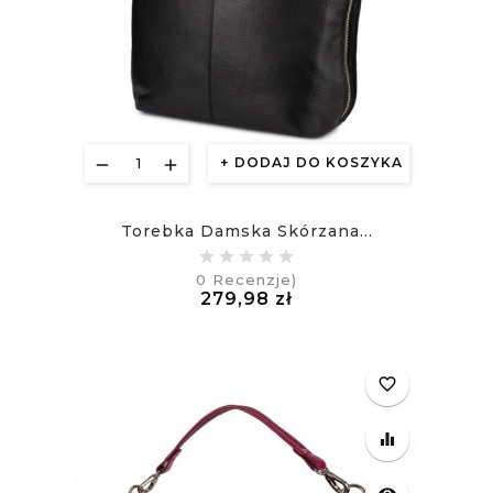
DODAJ DO KOSZYKA
Torebka Damska Skórzana...
0
Recenzje)
Cena
279,98 zł
£
favorite_border
equalizer