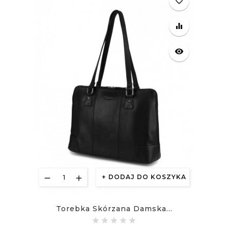
favorite_border
equalizer
visibility
DODAJ DO KOSZYKA
Torebka Skórzana Damska...