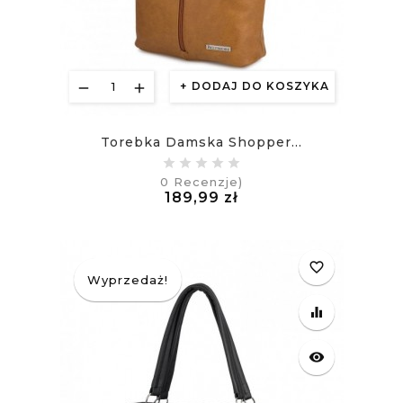
DODAJ DO KOSZYKA
Torebka Damska Shopper...
0
Recenzje)
Cena
189,99 zł
£
favorite_border
Wyprzedaż!
equalizer
visibility