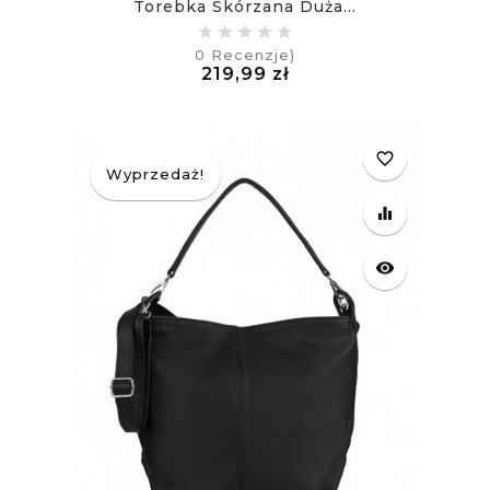
Torebka Skórzana Duża...
0
Recenzje)
Cena
219,99 zł
£
favorite_border
Wyprzedaż!
equalizer
visibility