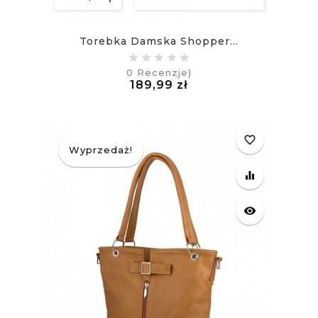
Torebka Damska Shopper...
0
Recenzje)
Cena
189,99 zł
£
favorite_border
Wyprzedaż!
equalizer
visibility