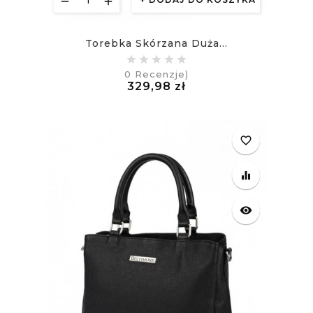
Torebka Skórzana Duża...
0
Recenzje)
Cena
329,98 zł
£
favorite_border
equalizer
visibility