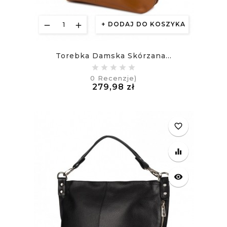
DODAJ DO KOSZYKA
Torebka Damska Skórzana...
0
Recenzje)
Cena
279,98 zł
£
favorite_border
equalizer
visibility