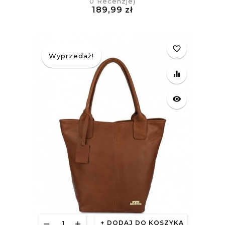
0
Recenzje)
Cena
189,99 zł
£
favorite_border
Wyprzedaż!
equalizer
visibility
DODAJ DO KOSZYKA