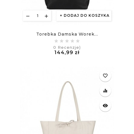
DODAJ DO KOSZYKA
Torebka Damska Worek...
0
Recenzje)
Cena
144,99 zł
£
favorite_border
equalizer
visibility