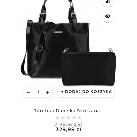
equalizer
visibility
DODAJ DO KOSZYKA
Torebka Damska Skórzana...
0
Recenzje)
Cena
329,98 zł
£