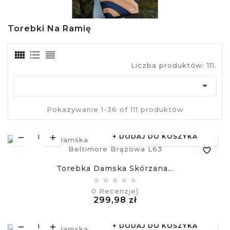
Torebki Na Ramię
Liczba produktów: 111.

Pokazywanie 1-36 of 111 produktów
DODAJ DO KOSZYKA
favorite_border
Nowy
Torebka Damska Skórzana...
equalizer
0
Recenzje)
Cena
299,98 zł
visibility
£
DODAJ DO KOSZYKA