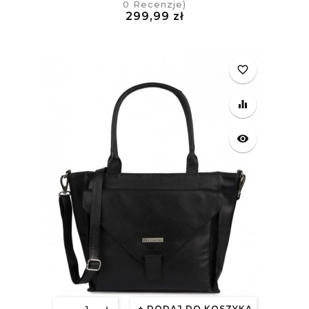
0
Recenzje)
Cena
299,99 zł
£
favorite_border
equalizer
visibility
DODAJ DO KOSZYKA