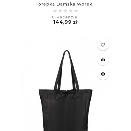
Torebka Damska Worek...
0
Recenzje)
Cena
144,99 zł
£
favorite_border
equalizer
visibility