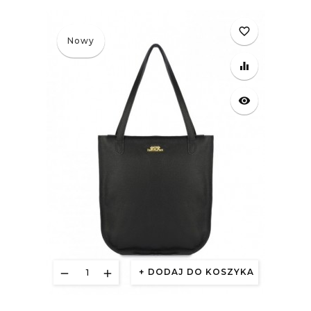
favorite_border
Nowy
equalizer
visibility
DODAJ DO KOSZYKA