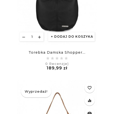
DODAJ DO KOSZYKA
Torebka Damska Shopper...
0
Recenzje)
Cena
189,99 zł
£
favorite_border
Wyprzedaż!
equalizer
visibility