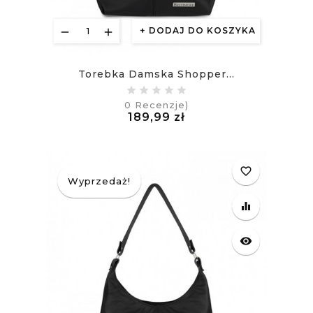
DODAJ DO KOSZYKA
Torebka Damska Shopper...
0
Recenzje)
Cena
189,99 zł
£
favorite_border
Wyprzedaż!
equalizer
visibility