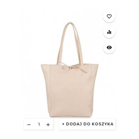
favorite_border
equalizer
visibility
DODAJ DO KOSZYKA