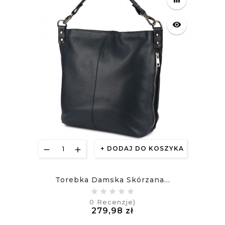
visibility
DODAJ DO KOSZYKA
Torebka Damska Skórzana...
0
Recenzje)
Cena
279,98 zł
£