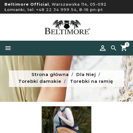
Beltimore Official
, Warszawska 114, 05-092
Łomianki, tel:
+48 22 34 999 54
, 8-16 pn-pt
0


Strona główna
Dla Niej
Torebki damskie
Torebki na ramię