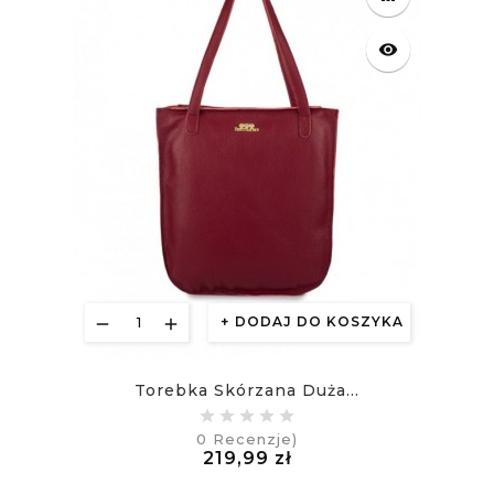
visibility
DODAJ DO KOSZYKA
Torebka Skórzana Duża...
0
Recenzje)
Cena
219,99 zł
£