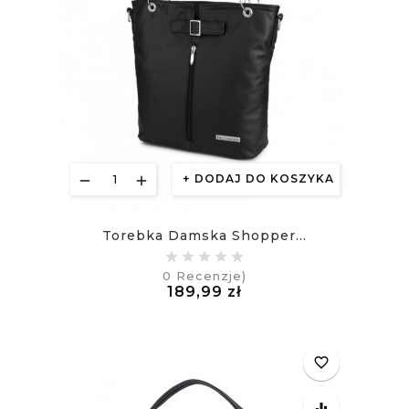
DODAJ DO KOSZYKA
Torebka Damska Shopper...
0
Recenzje)
Cena
189,99 zł
£
favorite_border
equalizer