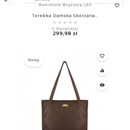
favorite_border
Nowy
Torebka Damska Skórzana...
equalizer
0
Recenzje)
Cena
299,98 zł
visibility
£
favorite_border
Nowy
equalizer
visibility