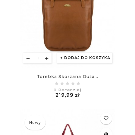
DODAJ DO KOSZYKA
Torebka Skórzana Duża...
0
Recenzje)
Cena
219,99 zł
£
favorite_border
Nowy
equalizer