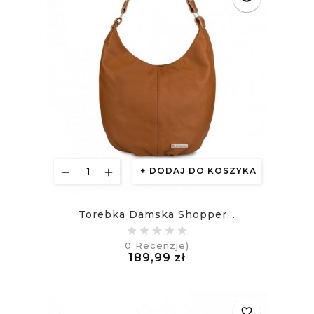
DODAJ DO KOSZYKA
Torebka Damska Shopper...
0
Recenzje)
Cena
189,99 zł
£
favorite_border