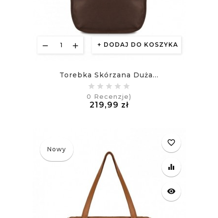
DODAJ DO KOSZYKA
Torebka Skórzana Duża...
0
Recenzje)
Cena
219,99 zł
£
favorite_border
Nowy
equalizer
visibility