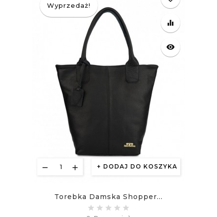
Wyprzedaż!
equalizer
visibility
DODAJ DO KOSZYKA
Torebka Damska Shopper...