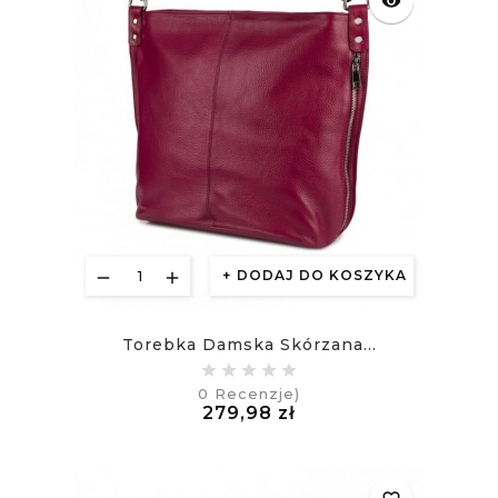
visibility
DODAJ DO KOSZYKA
Torebka Damska Skórzana...
0
Recenzje)
Cena
279,98 zł
£