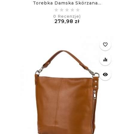
Torebka Damska Skórzana...
0
Recenzje)
Cena
279,98 zł
£
favorite_border
equalizer
visibility