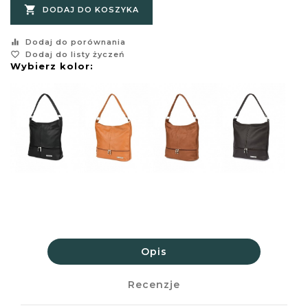

DODAJ DO KOSZYKA
equalizer
Dodaj do porównania
favorite_border
Dodaj do listy życzeń
Wybierz kolor:
Opis
Recenzje