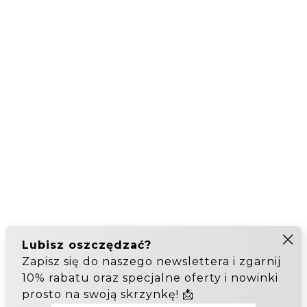
Zapisz Się Do Newslettera
Wyrażam zgodę na przetwarzanie moich
danych osobowych w celu rejestracji do
newslettera. Zgoda jest dobrowolna i mogę z niej
zrezygnować w dowolnym momencie. Więcej
informacji:
regulamin
,
polityka prywatności
.
Beltimore Sklep Z Galanterią Skórzaną

Produkty

Nasza Firma

Odstąp od umowy tutaj