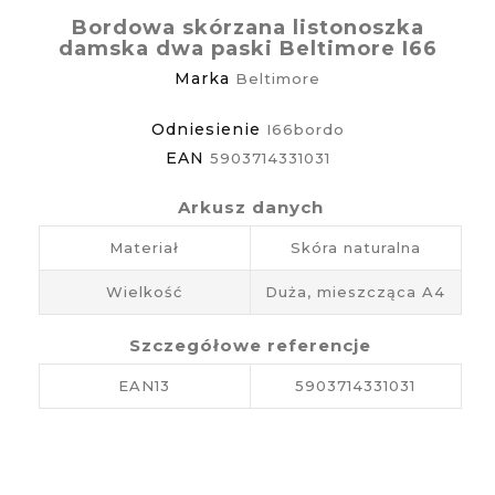
Bordowa skórzana listonoszka
damska dwa paski Beltimore I66
Marka
Beltimore
Odniesienie
I66bordo
EAN
5903714331031
Arkusz danych
Materiał
Skóra naturalna
Wielkość
Duża, mieszcząca A4
Szczegółowe referencje
EAN13
5903714331031