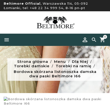
Beltimore Official
, Warszawska 114, 05-092
Łomianki, tel:
+48 22 34 999 54
, 8-16 pn-pt
0


Strona główna
Menu
Dla Niej
Torebki damskie
Torebki na ramię
Bordowa skórzana listonoszka damska
dwa paski Beltimore I66