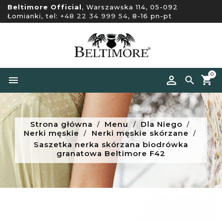
Beltimore Official
, Warszawska 114, 05-092
Łomianki, tel:
+48 22 34 999 54
, 8-16 pn-pt
0


Strona główna
Menu
Dla Niego
Nerki męskie
Nerki męskie skórzane
Saszetka nerka skórzana biodrówka
granatowa Beltimore F42