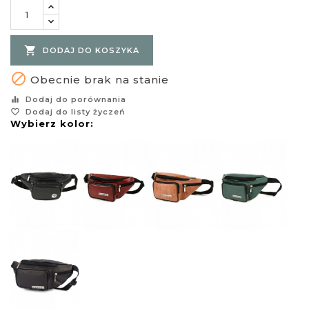

DODAJ DO KOSZYKA

Obecnie brak na stanie
equalizer
Dodaj do porównania
favorite_border
Dodaj do listy życzeń
Wybierz kolor: