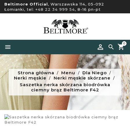
Beltimore Official
, Warszawska 114, 05-092
Łomianki, tel:
+48 22 34 999 54
, 8-16 pn-pt
0


Strona główna
Menu
Dla Niego
Nerki męskie
Nerki męskie skórzane
Saszetka nerka skórzana biodrówka
ciemny brąz Beltimore F42