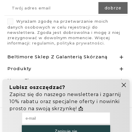
Wyrażam zgodę na przetwarzanie moich
danych osobowych w celu rejestracji do
newslettera. Zgoda jest dobrowolna i mogę z niej
zrezygnować w dowolnym momencie. Więcej
informacji:
regulamin
,
polityka prywatności
.
Beltimore Sklep Z Galanterią Skórzaną

Produkty

Nasza Firma

Odstąp od umowy tutaj
Hurtownia Galanterii
Zakupy hurtowe: