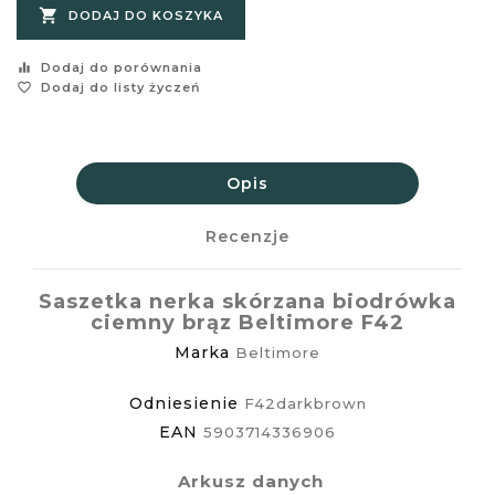

DODAJ DO KOSZYKA
equalizer
Dodaj do porównania
favorite_border
Dodaj do listy życzeń
Opis
Recenzje
Saszetka nerka skórzana biodrówka
ciemny brąz Beltimore F42
Marka
Beltimore
Odniesienie
F42darkbrown
EAN
5903714336906
Arkusz danych