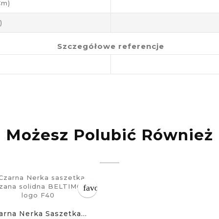
cm)
)
Szczegółowe referencje
Możesz Polubić Również
favorite_border
arna Nerka Saszetka...