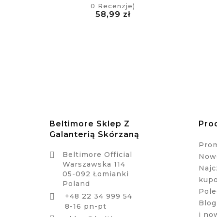
0
Recenzje)
Cena
58,99 zł
£
Beltimore Sklep Z
Pro
Galanterią Skórzaną
Pro

Beltimore Official
Nowe
Warszawska 114
Najc
05-092 Łomianki
kup
Poland
Pole
+48 22 34 999 54

Blog
8-16 pn-pt
i no