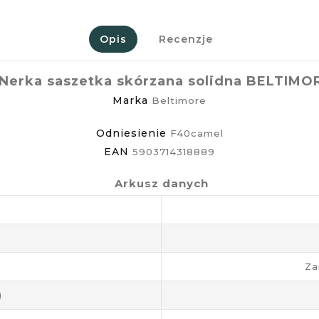
Opis
Recenzje
erka saszetka skórzana solidna BELTIMO
Marka
Beltimore
Odniesienie
F40camel
EAN
5903714318889
Arkusz danych
Za
)