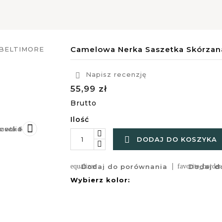
Camelowa Nerka Saszetka Skórzan
Napisz recenzję

55,99 zł
Brutto
Ilość


DODAJ DO KOSZYKA
equalizer
Dodaj do porównania
favorite_border
Dodaj do
Wybierz kolor: