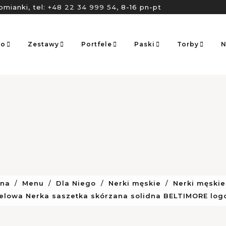
omianki, tel:
+48 22 34 999 54
, 8-16 pn-pt
go
Zestawy
Portfele
Paski
Torby
N
wna
Menu
Dla Niego
Nerki męskie
Nerki męskie
lowa Nerka saszetka skórzana solidna BELTIMORE log