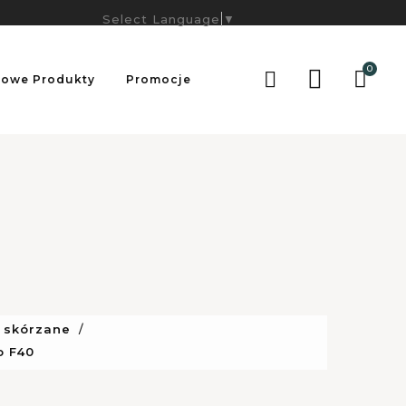
Select Language
▼
0

owe Produkty
Promocje
 skórzane
o F40