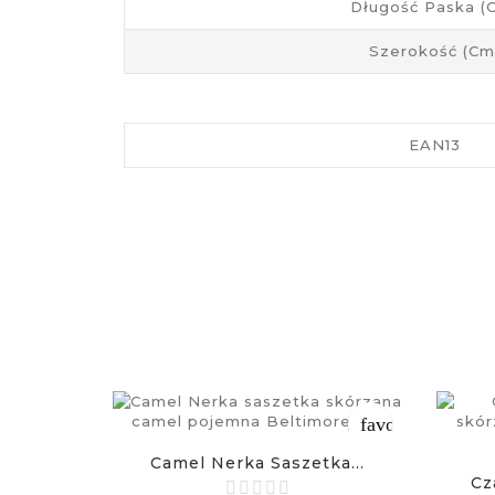
Długość Paska (
Szerokość (cm
EAN13
favorite_border
Camel Nerka Saszetka...
Cz