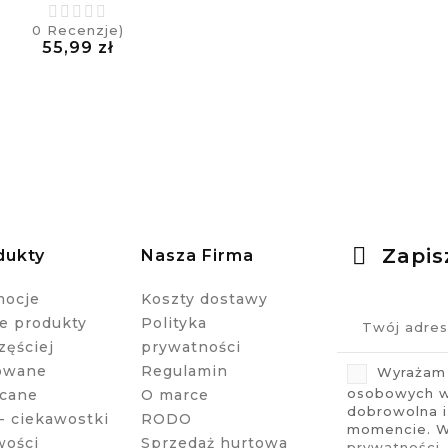
0
Recenzje)
Cena
55,99 zł
£
Zapis
dukty
Nasza Firma
mocje
Koszty dostawy
 produkty
Polityka
zęściej
prywatności
owane
Regulamin
Wyrażam 
osobowych w 
cane
O marce
dobrowolna 
- ciekawostki
RODO
momencie. Wi
wości
Sprzedaż hurtowa
prywatności
.