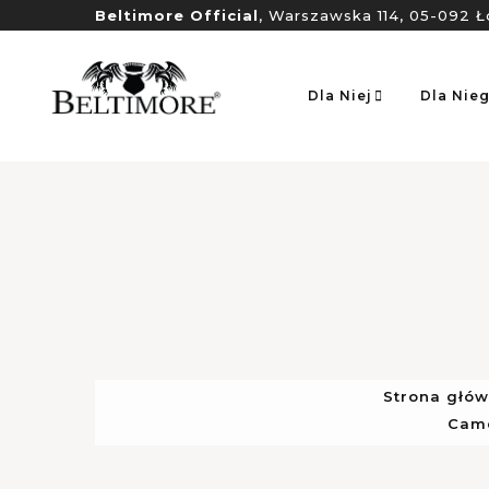
Beltimore Official
, Warszawska 114, 05-092 Ł
Dla Niej
Dla Nie
Strona głó
Came