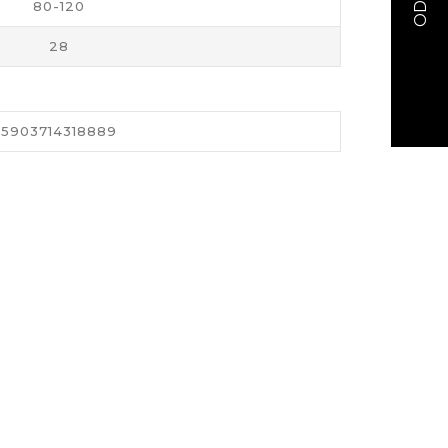
80-120
28
5903714318889