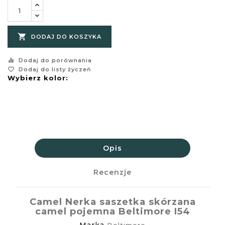

DODAJ DO KOSZYKA
equalizer
Dodaj do porównania
favorite_border
Dodaj do listy życzeń
Wybierz kolor:
Opis
Recenzje
Camel Nerka saszetka skórzana
camel pojemna Beltimore I54
Marka
Beltimore