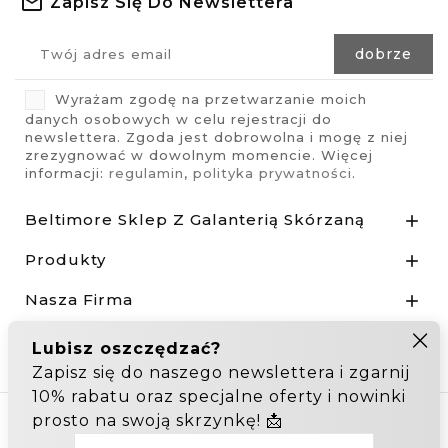
Zapisz Się Do Newslettera
Wyrażam zgodę na przetwarzanie moich
danych osobowych w celu rejestracji do
newslettera. Zgoda jest dobrowolna i mogę z niej
zrezygnować w dowolnym momencie. Więcej
informacji:
regulamin
,
polityka prywatności
.
Beltimore Sklep Z Galanterią Skórzaną

Produkty

Nasza Firma

Odstąp od umowy tutaj
Hurtownia Galanterii
Zakupy hurtowe: