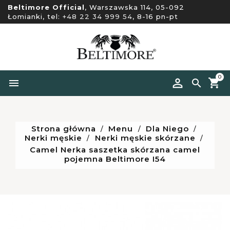
Beltimore Official
, Warszawska 114, 05-092
Łomianki, tel:
+48 22 34 999 54
, 8-16 pn-pt
0


Strona główna
Menu
Dla Niego
Nerki męskie
Nerki męskie skórzane
Camel Nerka saszetka skórzana camel
pojemna Beltimore I54