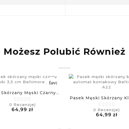
Możesz Polubić Również
favorite_border
 Skórzany Męski Czarny...
Pasek Męski Skórzany Kla
0
Recenzje)
Cena
64,99 zł
0
Recenzje)
£
Cen
64,99 zł
£