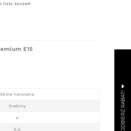
 listy życzeń
remium E15
Skóra naturalna
Srebrny
4
0,2