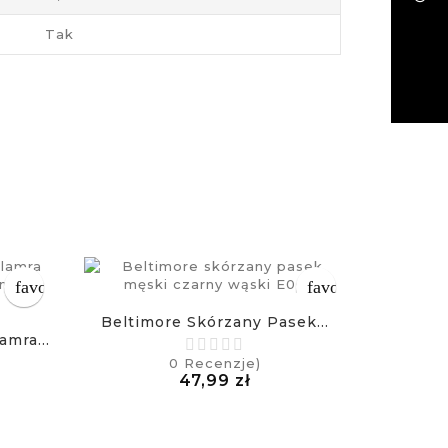
Tak
favorite_border
favorite_border
Beltimore Skórzany Pasek...
mra...
Beltim
0
Recenzje)
Cena
47,99 zł
a
£