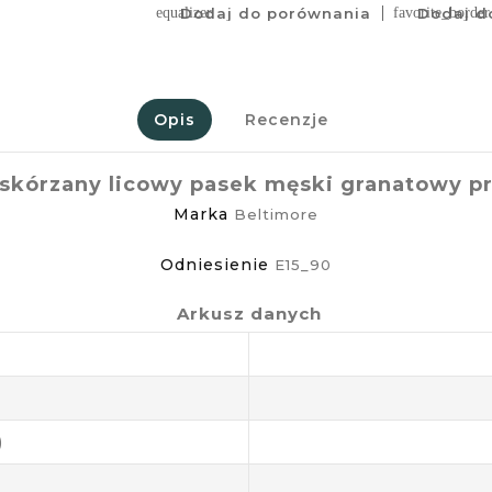
equalizer
Dodaj do porównania
favorite_border
Dodaj do
Opis
Recenzje
 skórzany licowy pasek męski granatowy p
Marka
Beltimore
Odniesienie
E15_90
Arkusz danych
)