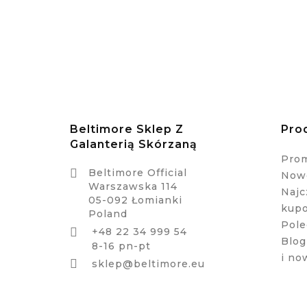
Beltimore Sklep Z
Pro
Galanterią Skórzaną
Pro

Beltimore Official
Nowe
Warszawska 114
Najc
05-092 Łomianki
kup
Poland
Pole
+48 22 34 999 54

Blog
8-16 pn-pt
i no

sklep@beltimore.eu