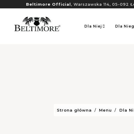
Beltimore Official
, Warszawska 114, 05-092 Ł
Dla Niej
Dla Nie
Strona główna
Menu
Dla N