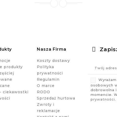
Zapis
dukty
Nasza Firma
mocje
Koszty dostawy
 produkty
Polityka
zęściej
prywatności
owane
Regulamin
Wyrażam 
osobowych w 
cane
O marce
dobrowolna 
- ciekawostki
RODO
momencie. Wi
wości
Sprzedaż hurtowa
prywatności
.
Zwroty i
reklamacje