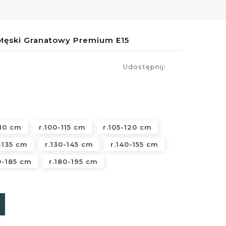
Męski Granatowy Premium E15
Udostępnij:
110 cm
r.100-115 cm
r.105-120 cm
-135 cm
r.130-145 cm
r.140-155 cm
0-185 cm
r.180-195 cm