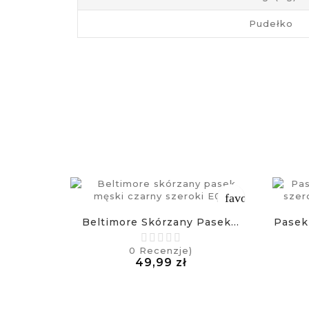
Pudełko
favorite_border
Beltimore Skórzany Pasek...
Pasek
0
Recenzje)
Cena
49,99 zł
£