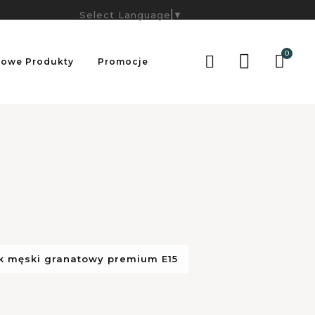
Select Language
▼
0

owe Produkty
Promocje
ek męski granatowy premium E15