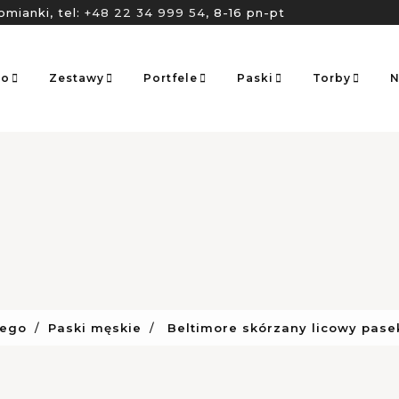
omianki, tel:
+48 22 34 999 54
, 8-16 pn-pt
go
Zestawy
Portfele
Paski
Torby
N
iego
Paski męskie
Beltimore skórzany licowy pas