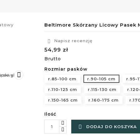
Beltimore Skórzany Licowy Pasek 
Napisz recenzję

54,99 zł
Brutto
Rozmiar pasków

r.85-100 cm
r.90-105 cm
r.95-
r.110-125 cm
r.115-130 cm
r.120
r.150-165 cm
r.160-175 cm
r.17
Ilość

DODAJ DO KOSZYKA