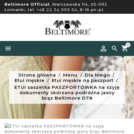
Beltimore Official
, Warszawska 114, 05-092
Łomianki, tel:
+48 22 34 999 54
, 8-16 pn-pt
0


Strona główna
Menu
Dla Niego
Etui męskie
Etui męskie na paszport
ETUI saszetka PASZPORTÓWKA na szyję
dokumenty skórzana podróżna jasny
brąz Beltimore D78