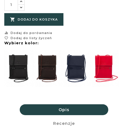

DODAJ DO KOSZYKA
equalizer
Dodaj do porównania
favorite_border
Dodaj do listy życzeń
Wybierz kolor:
Opis
Recenzje