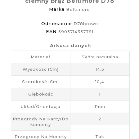
ciemny brąz Beltimore D78
Marka
Beltimore
Odniesienie
D78brown
EAN
5903714337781
Arkusz danych
Materiał
Skóra naturalna
Wysokość (cm)
14,5
Szerokość (cm)
10,4
Głębokość
1
Układ/Orientacja
Pion
Przegrody Na Karty/do
2
Kumenty
Przegrody Na Monety
Tak