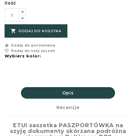
Ilość

DODAJ DO KOSZYKA
equalizer
Dodaj do porównania
favorite_border
Dodaj do listy życzeń
Wybierz kolor:
Opis
Recenzje
ETUI saszetka PASZPORTÓWKA na
szyję dokumenty skórzana podróżna