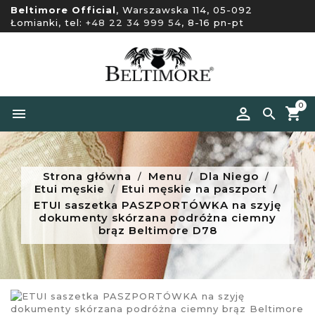
Beltimore Official
, Warszawska 114, 05-092
Łomianki, tel:
+48 22 34 999 54
, 8-16 pn-pt
0


Strona główna
Menu
Dla Niego
Etui męskie
Etui męskie na paszport
ETUI saszetka PASZPORTÓWKA na szyję
dokumenty skórzana podróżna ciemny
brąz Beltimore D78