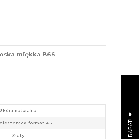
łoska miękka B66
Skóra naturalna
 mieszcząca format A5
Złoty