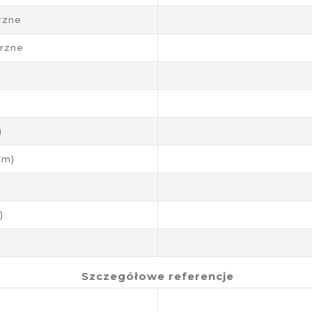
rzne
rzne
)
cm)
)
Szczegółowe referencje