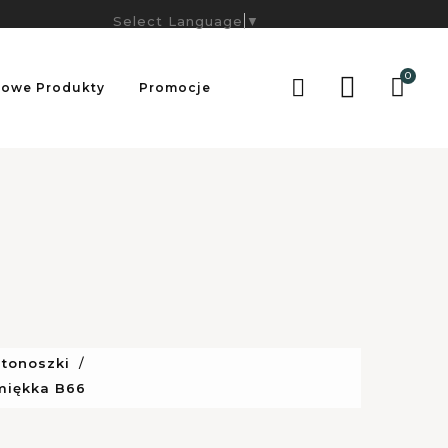
Select Language
▼
0

owe Produkty
Promocje
stonoszki
miękka B66