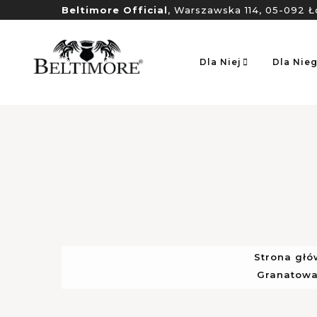
Beltimore Official
, Warszawska 114, 05-092 Ł
Dla Niej
Dla Nie
Strona gł
Granatowa