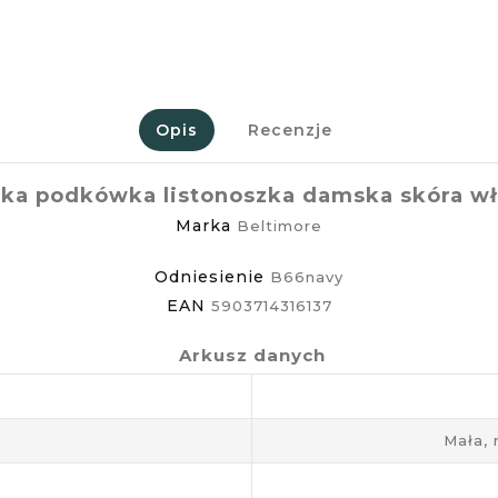
Opis
Recenzje
ka podkówka listonoszka damska skóra w
Marka
Beltimore
Odniesienie
B66navy
EAN
5903714316137
Arkusz danych
Mała,