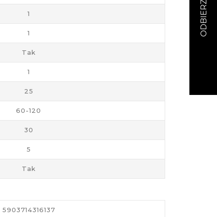
1
1
Tak
1
25
60-120
30
5
Tak
5903714316137