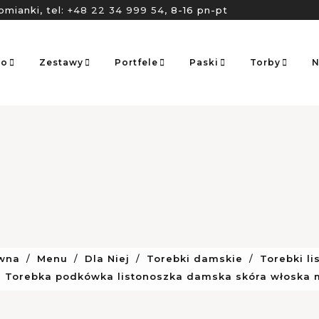
omianki, tel:
+48 22 34 999 54
, 8-16 pn-pt
go
Zestawy
Portfele
Paski
Torby
N
ówna
Menu
Dla Niej
Torebki damskie
Torebki li
 Torebka podkówka listonoszka damska skóra włoska 