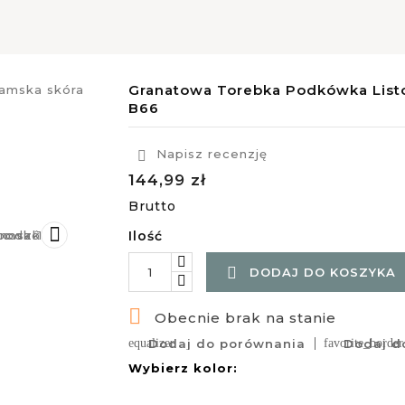
Granatowa Torebka Podkówka List
B66
Napisz recenzję

144,99 zł
Brutto

Ilość

DODAJ DO KOSZYKA

Obecnie brak na stanie
equalizer
Dodaj do porównania
favorite_border
Dodaj do
Wybierz kolor: