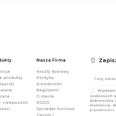
Zapis
dukty
Nasza Firma
mocje
Koszty dostawy
 produkty
Polityka
zęściej
prywatności
owane
Regulamin
Wyrażam 
osobowych w 
cane
O marce
dobrowolna 
- ciekawostki
RODO
momencie. Wi
wości
Sprzedaż hurtowa
prywatności
.
Zwroty i