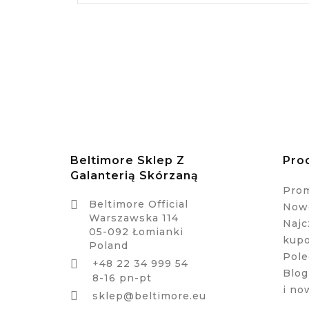
Beltimore Sklep Z
Pro
Galanterią Skórzaną
Pro

Beltimore Official
Nowe
Warszawska 114
Najc
05-092 Łomianki
kup
Poland
Pole
+48 22 34 999 54

Blog
8-16 pn-pt
i no

sklep@beltimore.eu