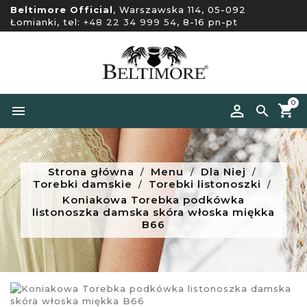
Beltimore Official
, Warszawska 114, 05-092
Łomianki, tel:
+48 22 34 999 54
, 8-16 pn-pt
0


Strona główna
Menu
Dla Niej
Torebki damskie
Torebki listonoszki
Koniakowa Torebka podkówka
listonoszka damska skóra włoska miękka
B66