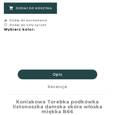

DODAJ DO KOSZYKA
equalizer
Dodaj do porównania
favorite_border
Dodaj do listy życzeń
Wybierz kolor:
Opis
Recenzje
Koniakowa Torebka podkówka
listonoszka damska skóra włoska
miękka B66