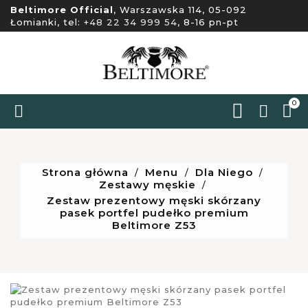
Beltimore Official
, Warszawska 114, 05-092
Łomianki, tel:
+48 22 34 999 54
, 8-16 pn-pt
0


Strona główna
Menu
Dla Niego
Zestawy męskie
Zestaw prezentowy męski skórzany
pasek portfel pudełko premium
Beltimore Z53