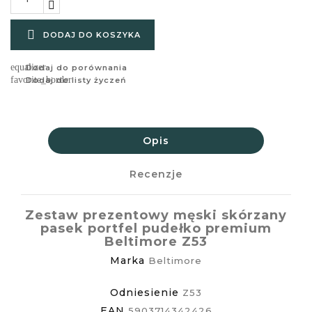

DODAJ DO KOSZYKA
equalizer
Dodaj do porównania
favorite_border
Dodaj do listy życzeń
Opis
Recenzje
Zestaw prezentowy męski skórzany
pasek portfel pudełko premium
Beltimore Z53
Marka
Beltimore
Odniesienie
Z53
EAN
5903714342426