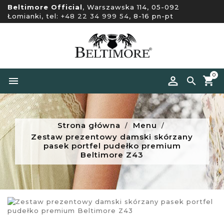
Beltimore Official
, Warszawska 114, 05-092
Łomianki, tel:
+48 22 34 999 54
, 8-16 pn-pt
0


Strona główna
Menu
Zestaw prezentowy damski skórzany
pasek portfel pudełko premium
Beltimore Z43