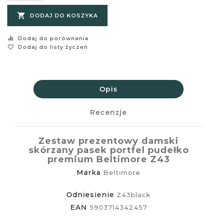

DODAJ DO KOSZYKA
equalizer
Dodaj do porównania
favorite_border
Dodaj do listy życzeń
Opis
Recenzje
Zestaw prezentowy damski
skórzany pasek portfel pudełko
premium Beltimore Z43
Marka
Beltimore
Odniesienie
Z43black
EAN
5903714342457