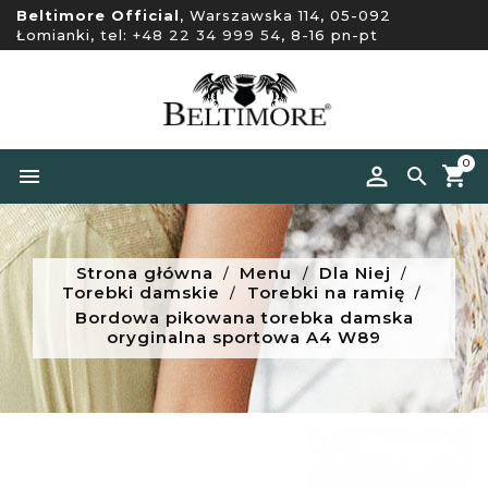
Beltimore Official
, Warszawska 114, 05-092
Łomianki, tel:
+48 22 34 999 54
, 8-16 pn-pt
0


Strona główna
Menu
Dla Niej
Torebki damskie
Torebki na ramię
Bordowa pikowana torebka damska
oryginalna sportowa A4 W89