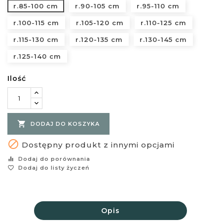
r.85-100 cm
r.90-105 cm
r.95-110 cm
r.100-115 cm
r.105-120 cm
r.110-125 cm
r.115-130 cm
r.120-135 cm
r.130-145 cm
r.125-140 cm
Ilość

DODAJ DO KOSZYKA

Dostępny produkt z innymi opcjami
equalizer
Dodaj do porównania
favorite_border
Dodaj do listy życzeń
Opis