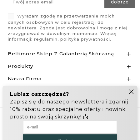
Wyrażam zgodę na przetwarzanie moich
danych osobowych w celu rejestracji do
newslettera. Zgoda jest dobrowolna i mogę z niej
zrezygnować w dowolnym momencie. Więcej
informacji:
regulamin
,
polityka prywatności
.
Beltimore Sklep Z Galanterią Skórzaną

Produkty

Nasza Firma

Odstąp od umowy tutaj
Hurtownia Galanterii
Zakupy hurtowe: