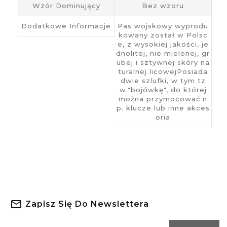
Wzór Dominujący
Bez wzoru
Dodatkowe Informacje
Pas wojskowy wyprodu
kowany został w Polsc
e, z wysokiej jakości, je
dnolitej, nie mielonej, gr
ubej i sztywnej skóry na
turalnej licowejPosiada
dwie szlufki, w tym tz
w."bojówkę", do której
można przymocować n
p. klucze lub inne akces
oria
Zapisz Się Do Newslettera