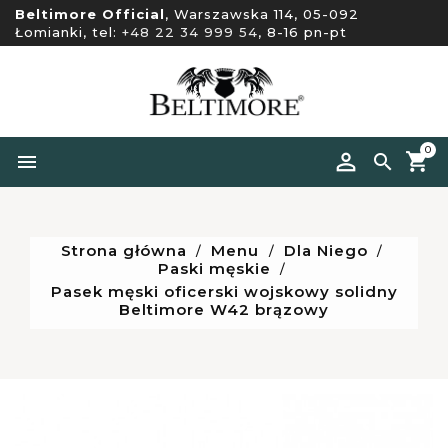
Beltimore Official
, Warszawska 114, 05-092
Łomianki, tel:
+48 22 34 999 54
, 8-16 pn-pt
0


Strona główna
Menu
Dla Niego
Paski męskie
Pasek męski oficerski wojskowy solidny
Beltimore W42 brązowy