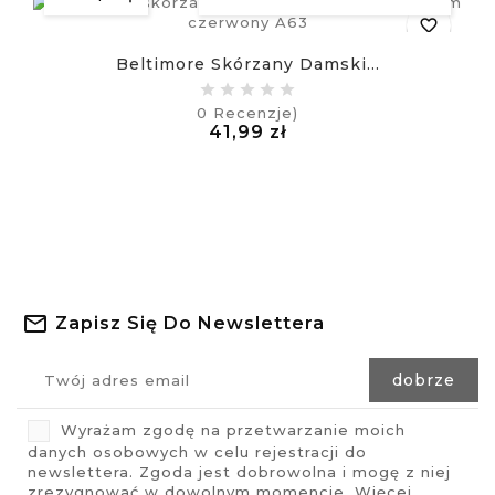
favorite_border
Beltimore Skórzany Damski...
equalizer
0
Recenzje)
Cena
41,99 zł
visibility
£
Zapisz Się Do Newslettera
Wyrażam zgodę na przetwarzanie moich
danych osobowych w celu rejestracji do
newslettera. Zgoda jest dobrowolna i mogę z niej
zrezygnować w dowolnym momencie. Więcej