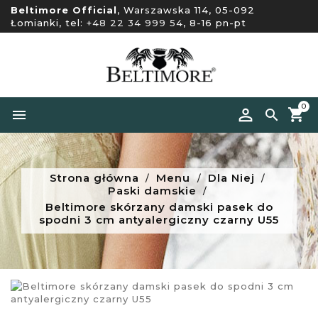
Beltimore Official
, Warszawska 114, 05-092
Łomianki, tel:
+48 22 34 999 54
, 8-16 pn-pt
0


Strona główna
Menu
Dla Niej
Paski damskie
Beltimore skórzany damski pasek do
spodni 3 cm antyalergiczny czarny U55