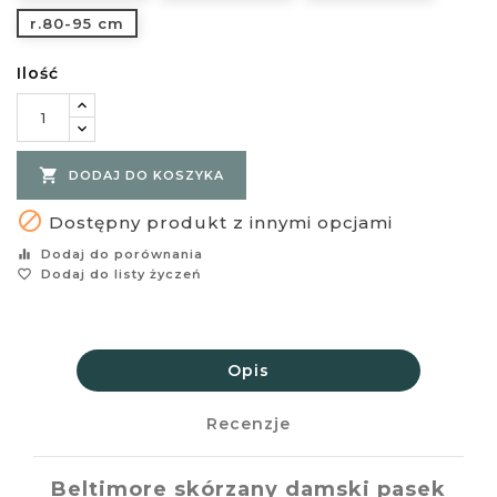
r.80-95 cm
Ilość

DODAJ DO KOSZYKA

Dostępny produkt z innymi opcjami
equalizer
Dodaj do porównania
favorite_border
Dodaj do listy życzeń
Opis
Recenzje
Beltimore skórzany damski pasek