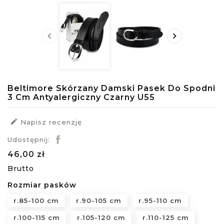


Beltimore Skórzany Damski Pasek Do Spodni
3 Cm Antyalergiczny Czarny U55

Napisz recenzję
Udostępnij:
46,00 zł
Brutto
Rozmiar pasków
r.85-100 cm
r.90-105 cm
r.95-110 cm
r.100-115 cm
r.105-120 cm
r.110-125 cm