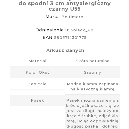
do spodni 3 cm antyalergiczny
czarny U55
Marka
Beltimore
Odniesienie
U55black_80
EAN
5903714301775
Arkusz danych
Materiał
Skóra naturalna
Kolor Okuć
Srebrny
Zapięcie
Modna klamra zapinana
na klasyczną klamrę
Pasek
Pasek można samemu s
krócić jeśli okaże się, że
jest za długi- należy od
kręcić śrubkę, zdjąć kla
mrę, uciąć odpowiednią
długość paska i dokręci