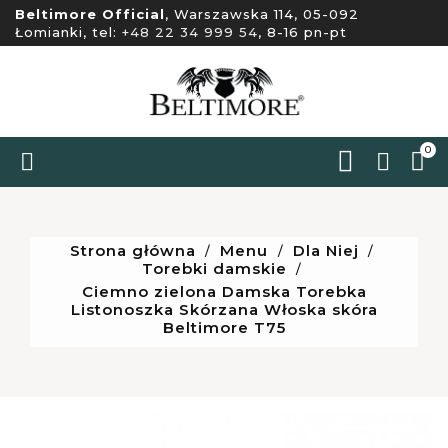
Beltimore Official
, Warszawska 114, 05-092
Łomianki, tel:
+48 22 34 999 54
, 8-16 pn-pt
0


Strona główna
Menu
Dla Niej
Torebki damskie
Ciemno zielona Damska Torebka
Listonoszka Skórzana Włoska skóra
Beltimore T75