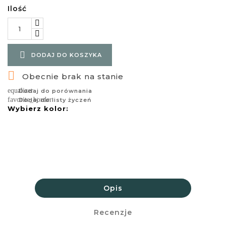
Ilość

DODAJ DO KOSZYKA

Obecnie brak na stanie
equalizer
Dodaj do porównania
favorite_border
Dodaj do listy życzeń
Wybierz kolor:
Opis
Recenzje