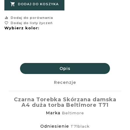

DODAJ DO KOSZYKA
equalizer
Dodaj do porównania
favorite_border
Dodaj do listy życzeń
Wybierz kolor:
Opis
Recenzje
Czarna Torebka Skórzana damska
A4 duża torba Beltimore T71
Marka
Beltimore
Odniesienie
T71black