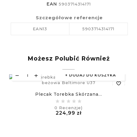
EAN
5903714314171
Szczegółowe referencje
EAN13
5903714314171
Możesz Polubić Również
DODAJ DO KOSZYKA
favorite_border
Plecak Torebka Skórzana...
equalizer
0
Recenzje)
Cena
224,99 zł
visibility
£