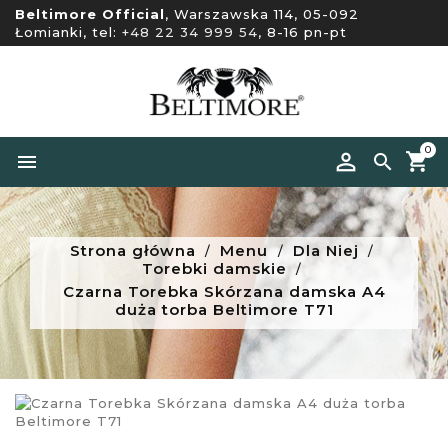
Beltimore Official
, Warszawska 114, 05-092
Łomianki, tel:
+48 22 34 999 54
, 8-16 pn-pt
0


Strona główna
Menu
Dla Niej
Torebki damskie
Czarna Torebka Skórzana damska A4
duża torba Beltimore T71