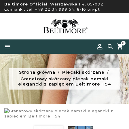
Beltimore Official
, Warszawska 114, 05-092
Łomianki, tel:
+48 22 34 999 54
, 8-16 pn-pt
0


Strona główna
Plecaki skórzane
Granatowy skórzany plecak damski
elegancki z zapięciem Beltimore T54