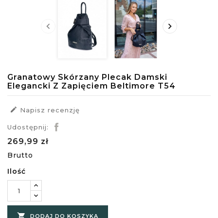


Granatowy Skórzany Plecak Damski
Elegancki Z Zapięciem Beltimore T54

Napisz recenzję
Udostępnij:
269,99 zł
Brutto
Ilość

DODAJ DO KOSZYKA