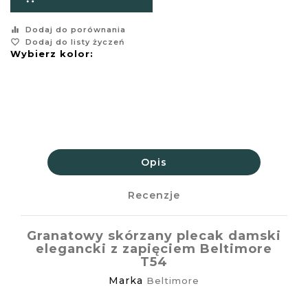
equalizer
Dodaj do porównania
favorite_border
Dodaj do listy życzeń
Wybierz kolor:
Opis
Recenzje
Granatowy skórzany plecak damski
elegancki z zapięciem Beltimore
T54
Marka
Beltimore