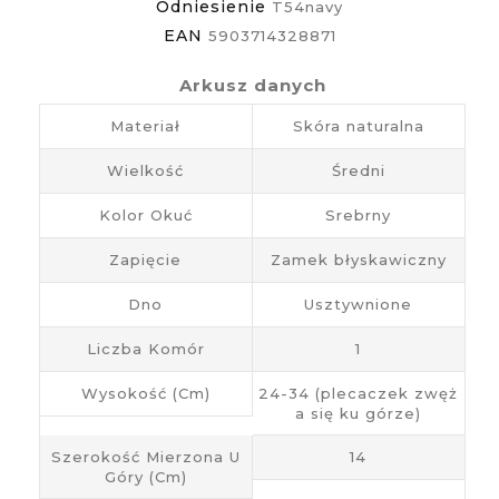
Odniesienie
T54navy
EAN
5903714328871
Arkusz danych
Materiał
Skóra naturalna
Wielkość
Średni
Kolor Okuć
Srebrny
Zapięcie
Zamek błyskawiczny
Dno
Usztywnione
Liczba Komór
1
Wysokość (cm)
24-34 (plecaczek zwęż
a się ku górze)
Szerokość Mierzona U
14
Góry (cm)