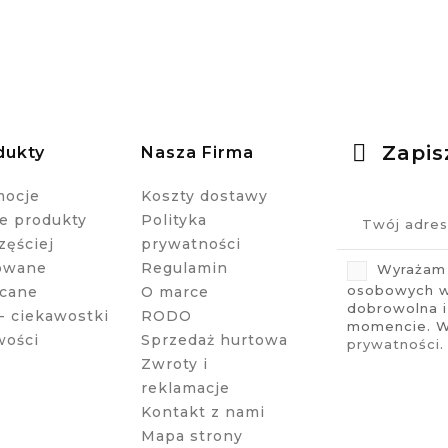
Zapis
dukty
Nasza Firma
mocje
Koszty dostawy
 produkty
Polityka
zęściej
prywatności
owane
Regulamin
Wyrażam 
osobowych w 
cane
O marce
dobrowolna 
- ciekawostki
RODO
momencie. Wi
wości
Sprzedaż hurtowa
prywatności
.
Zwroty i
reklamacje
Kontakt z nami
Mapa strony