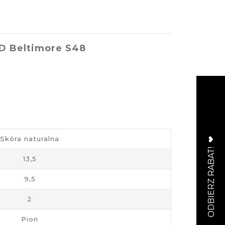
iD Beltimore S48
Skóra naturalna
13,5
9,5
2
Pion