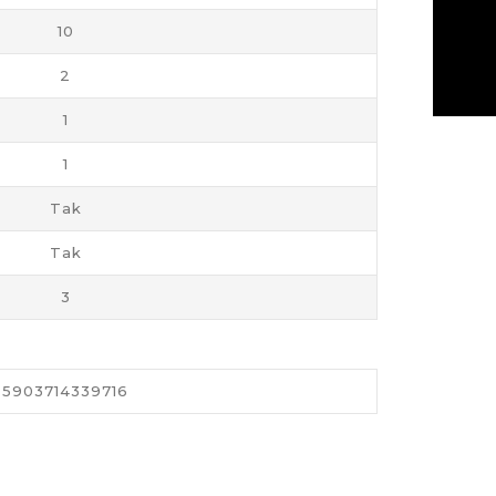
10
2
1
1
Tak
Tak
3
5903714339716