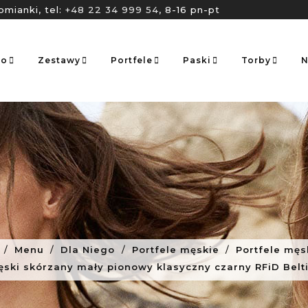
omianki, tel:
+48 22 34 999 54
, 8-16 pn-pt
go
Zestawy
Portfele
Paski
Torby
N
Menu
Dla Niego
Portfele męskie
Portfele męs
ęski skórzany mały pionowy klasyczny czarny RFiD Bel