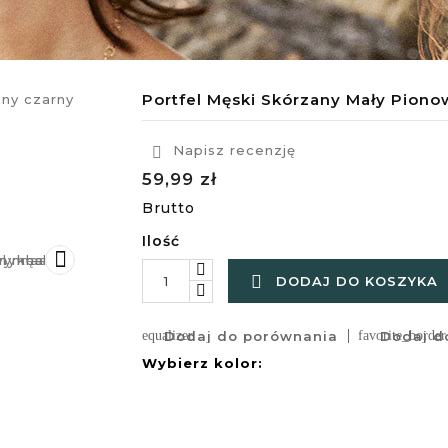
Portfel Męski Skórzany Mały Piono
Napisz recenzję

59,99 zł
Brutto
Ilość


DODAJ DO KOSZYKA
equalizer
Dodaj do porównania
favorite_border
Dodaj do
Wybierz kolor: