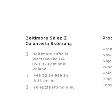
Beltimore Sklep Z
Pro
Galanterią Skórzaną
Pro

Beltimore Official
Nowe
Warszawska 114
Najc
05-092 Łomianki
kup
Poland
Pole
+48 22 34 999 54

Blog
8-16 pn-pt
i no

sklep@beltimore.eu