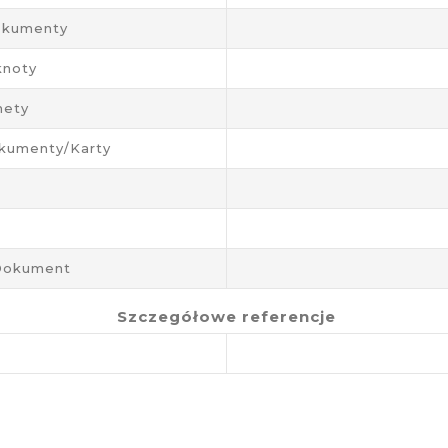
okumenty
knoty
nety
kumenty/karty
/dokument
Szczegółowe referencje