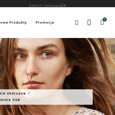
Select Language
▼
0

owe Produkty
Promocje
kie skórzane
timore S48