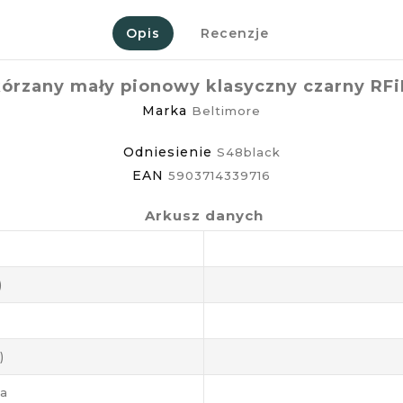
Opis
Recenzje
kórzany mały pionowy klasyczny czarny RF
Marka
Beltimore
Odniesienie
S48black
EAN
5903714339716
Arkusz danych
)
)
ja