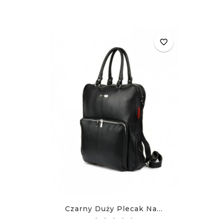
favorite_border
Czarny Duży Plecak Na...