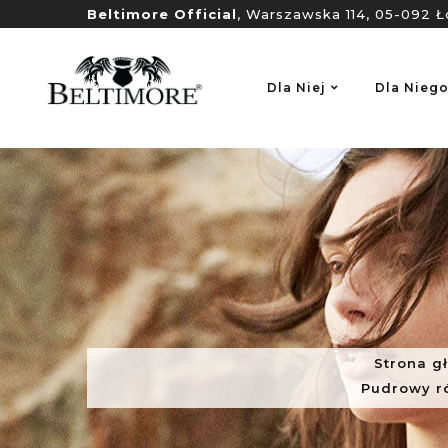
Beltimore Official
, Warszawska 114, 05-092 Ł
Dla Niej
Dla Nieg
Strona g
Pudrowy ró