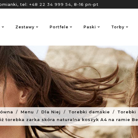
omianki, tel:
+48 22 34 999 54
, 8-16 pn-pt
o
Zestawy
Portfele
Paski
Torby
łówna
Menu
Dla Niej
Torebki damskie
Torebki 
ż torebka zarka skóra naturalna koszyk A4 na ramie Be