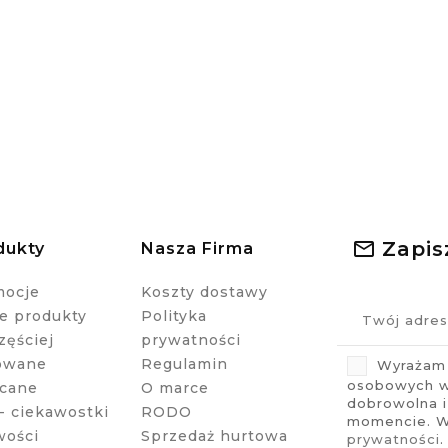
Zapis
dukty
Nasza Firma
mocje
Koszty dostawy
 produkty
Polityka
zęściej
prywatności
owane
Regulamin
Wyrażam 
osobowych w 
cane
O marce
dobrowolna 
- ciekawostki
RODO
momencie. Wi
wości
Sprzedaż hurtowa
prywatności
.