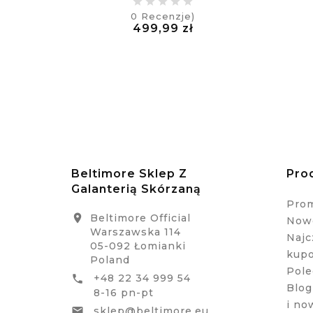
0
Recenzje)
Cena
499,99 zł
£
Beltimore Sklep Z
Pro
Galanterią Skórzaną
Pro
Beltimore Official

Nowe
Warszawska 114
Najc
05-092 Łomianki
kup
Poland
Pole
+48 22 34 999 54

Blog
8-16 pn-pt
i no
sklep@beltimore.eu
