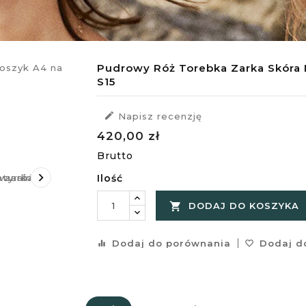
Pudrowy Róż Torebka Zarka Skóra 
S15

Napisz recenzję
420,00 zł
Brutto

Ilość

DODAJ DO KOSZYKA
Dodaj do porównania
Dodaj do
equalizer
favorite_border