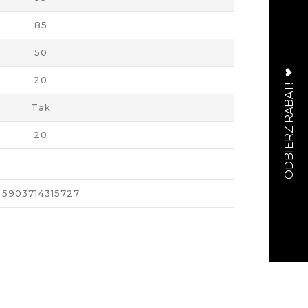
85
50
20
Tak
20
5903714315727