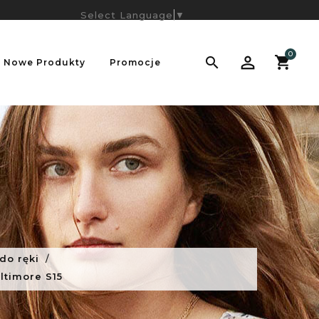
Select Language
▼
0

Nowe Produkty
Promocje
do ręki
ltimore S15