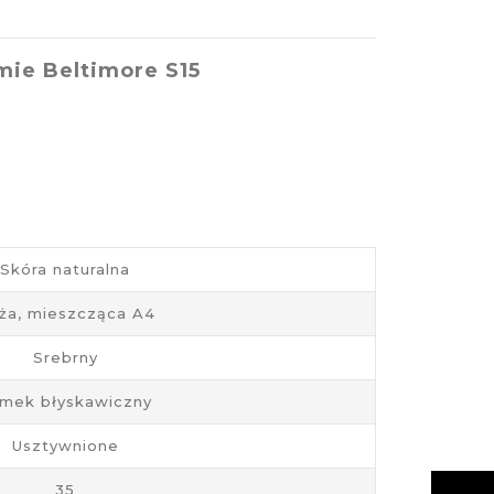
mie Beltimore S15
Skóra naturalna
ża, mieszcząca A4
Srebrny
mek błyskawiczny
Usztywnione
35