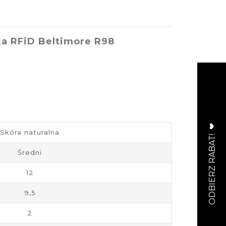
ka RFiD Beltimore R98
Skóra naturalna
Średni
12
9,5
2