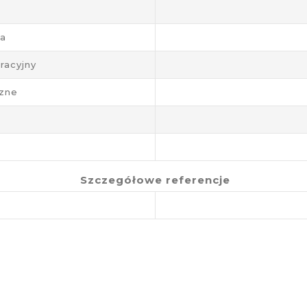
ja
racyjny
rzne
Szczegółowe referencje