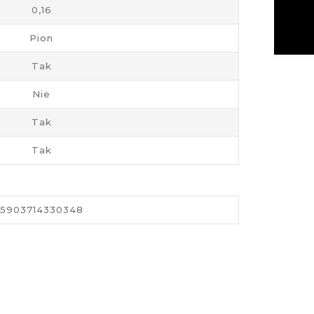
0,16
Pion
Tak
Nie
Tak
Tak
5903714330348