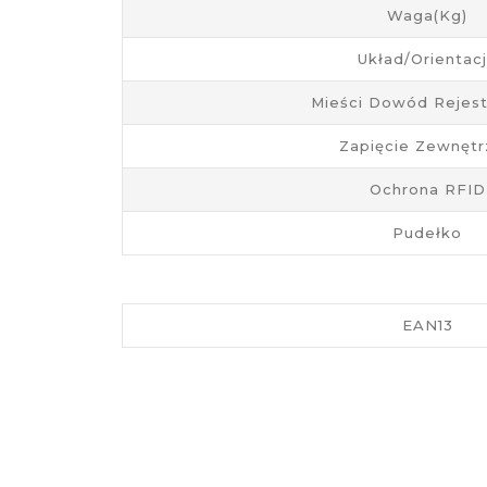
Waga(kg)
Układ/Orientac
Mieści Dowód Rejest
Zapięcie Zewnęt
Ochrona RFID
Pudełko
EAN13