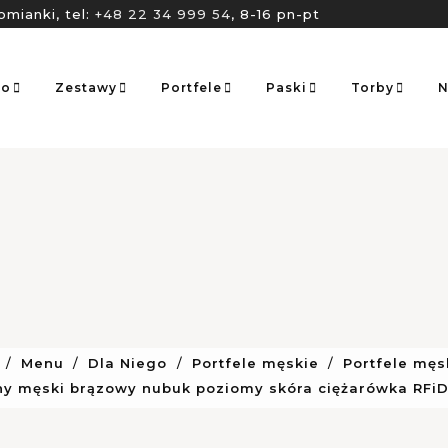
omianki, tel:
+48 22 34 999 54
, 8-16 pn-pt
go
Zestawy
Portfele
Paski
Torby
N
Menu
Dla Niego
Portfele męskie
Portfele męs
any męski brązowy nubuk poziomy skóra ciężarówka RFiD