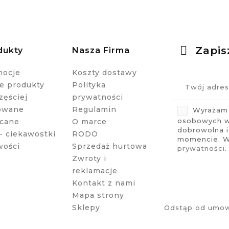
Zapis
dukty
Nasza Firma
mocje
Koszty dostawy
 produkty
Polityka
zęściej
prywatności
owane
Regulamin
Wyrażam 
osobowych w 
cane
O marce
dobrowolna 
- ciekawostki
RODO
momencie. Wi
wości
Sprzedaż hurtowa
prywatności
.
Zwroty i
reklamacje
Kontakt z nami
Mapa strony
Sklepy
Odstąp od umow