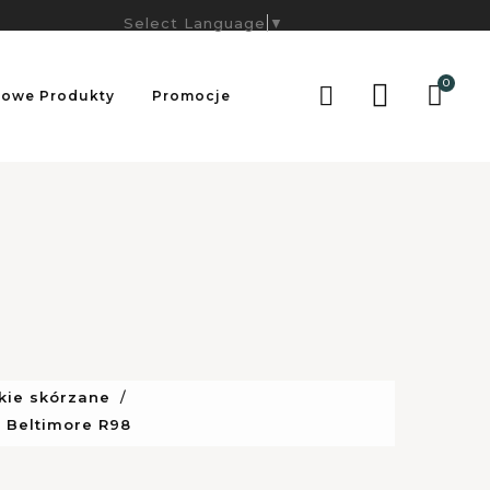
Select Language
▼
0

owe Produkty
Promocje
kie skórzane
 Beltimore R98