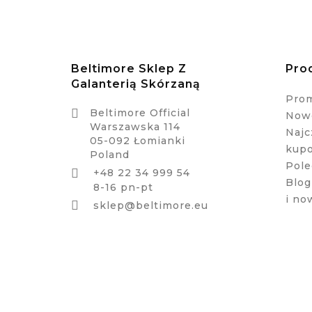
Beltimore Sklep Z
Pro
Galanterią Skórzaną
Pro

Beltimore Official
Nowe
Warszawska 114
Najc
05-092 Łomianki
kup
Poland
Pole
+48 22 34 999 54

Blog
8-16 pn-pt
i no

sklep@beltimore.eu