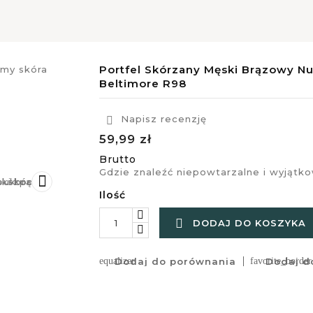
Portfel Skórzany Męski Brązowy N
Beltimore R98
Napisz recenzję

59,99 zł
Brutto
Gdzie znaleźć niepowtarzalne i wyjątk

Ilość

DODAJ DO KOSZYKA
equalizer
Dodaj do porównania
favorite_border
Dodaj do