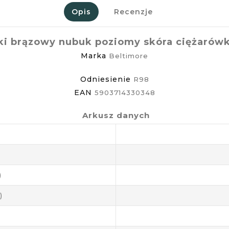
Opis
Recenzje
ki brązowy nubuk poziomy skóra ciężarów
Marka
Beltimore
Odniesienie
R98
EAN
5903714330348
Arkusz danych
)
)