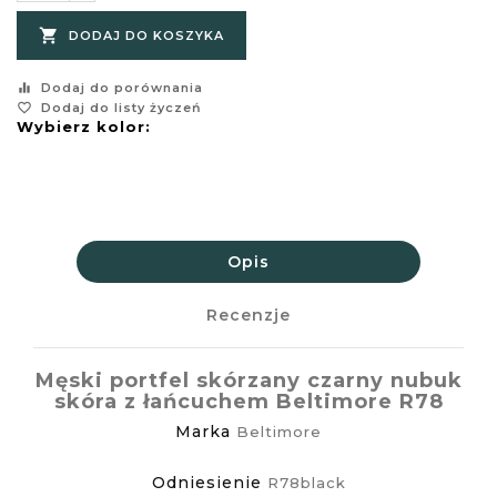

DODAJ DO KOSZYKA
equalizer
Dodaj do porównania
favorite_border
Dodaj do listy życzeń
Wybierz kolor:
Opis
Recenzje
Męski portfel skórzany czarny nubuk
skóra z łańcuchem Beltimore R78
Marka
Beltimore
Odniesienie
R78black