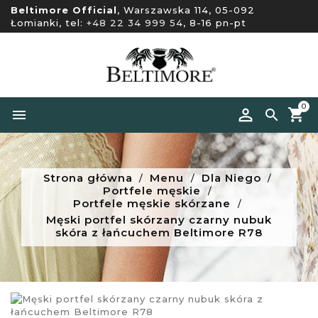
Beltimore Official
, Warszawska 114, 05-092
Łomianki, tel:
+48 22 34 999 54
, 8-16 pn-pt
0


Strona główna
Menu
Dla Niego
Portfele męskie
Portfele męskie skórzane
Męski portfel skórzany czarny nubuk
skóra z łańcuchem Beltimore R78