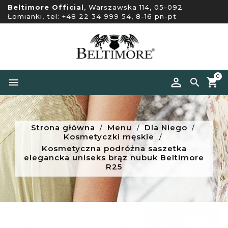
Beltimore Official
, Warszawska 114, 05-092
Łomianki, tel:
+48 22 34 999 54
, 8-16 pn-pt
0


Strona główna
Menu
Dla Niego
Kosmetyczki męskie
Kosmetyczna podróżna saszetka
elegancka uniseks brąz nubuk Beltimore
R25