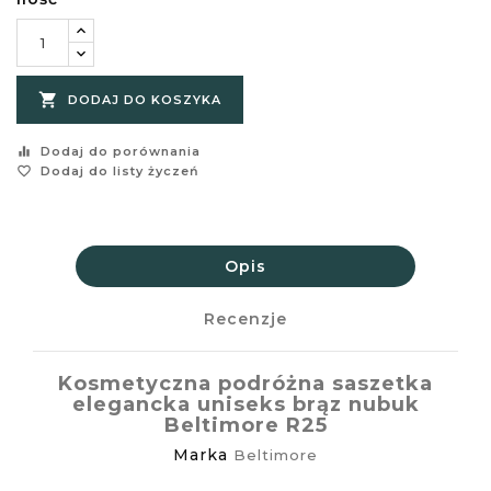

DODAJ DO KOSZYKA
equalizer
Dodaj do porównania
favorite_border
Dodaj do listy życzeń
Opis
Recenzje
Kosmetyczna podróżna saszetka
elegancka uniseks brąz nubuk
Beltimore R25
Marka
Beltimore