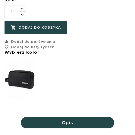

DODAJ DO KOSZYKA
equalizer
Dodaj do porównania
favorite_border
Dodaj do listy życzeń
Wybierz kolor:
Opis