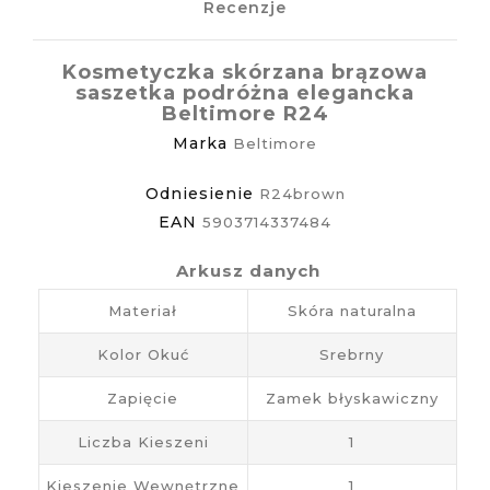
Recenzje
Kosmetyczka skórzana brązowa
saszetka podróżna elegancka
Beltimore R24
Marka
Beltimore
Odniesienie
R24brown
EAN
5903714337484
Arkusz danych
Materiał
Skóra naturalna
Kolor Okuć
Srebrny
Zapięcie
Zamek błyskawiczny
Liczba Kieszeni
1
Kieszenie Wewnętrzne
1