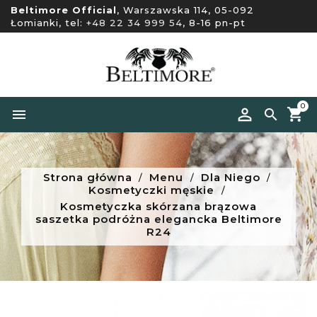
Beltimore Official
, Warszawska 114, 05-092
Łomianki, tel:
+48 22 34 999 54
, 8-16 pn-pt
0


Strona główna
Menu
Dla Niego
Kosmetyczki męskie
Kosmetyczka skórzana brązowa
saszetka podróżna elegancka Beltimore
R24