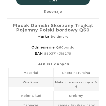
Opis
Recenzje
Plecak Damski Skórzany Trójkąt
Pojemny Polski bordowy Q60
Marka
Beltimore
Odniesienie
Q60bordo
EAN
5903714319275
Arkusz danych
Materiał
Skóra naturalna
Wielkość
Mała, nie mieszcząca A
4
Kolor Okuć
Srebrny
Zapięcie
Zamek błyskawiczny