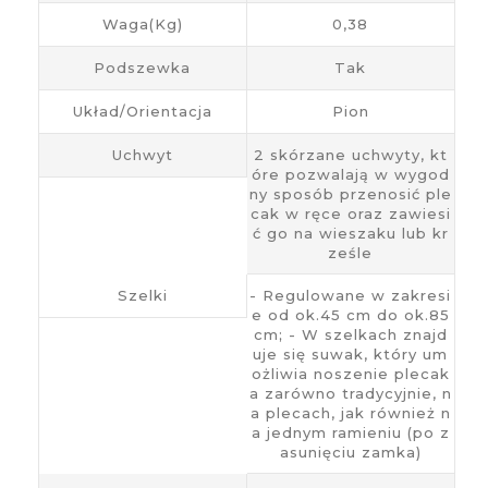
Waga(kg)
0,38
Podszewka
Tak
Układ/Orientacja
Pion
Uchwyt
2 skórzane uchwyty, kt
óre pozwalają w wygod
ny sposób przenosić ple
cak w ręce oraz zawiesi
ć go na wieszaku lub kr
ześle
Szelki
- Regulowane w zakresi
e od ok.45 cm do ok.85
cm; - W szelkach znajd
uje się suwak, który um
ożliwia noszenie plecak
a zarówno tradycyjnie, n
a plecach, jak również n
a jednym ramieniu (po z
asunięciu zamka)