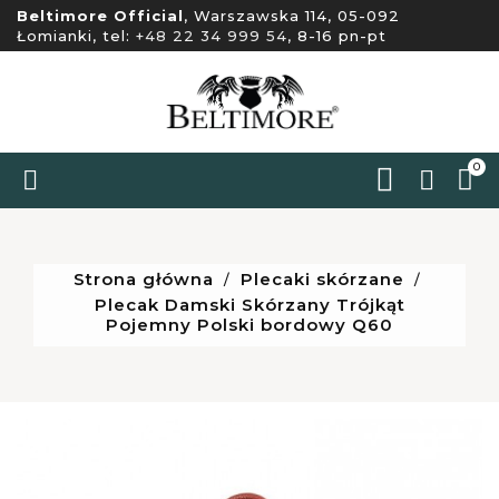
Beltimore Official
, Warszawska 114, 05-092
Łomianki, tel:
+48 22 34 999 54
, 8-16 pn-pt
0


Strona główna
Plecaki skórzane
Plecak Damski Skórzany Trójkąt
Pojemny Polski bordowy Q60