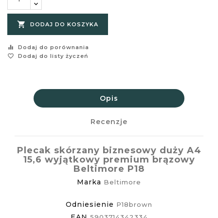

DODAJ DO KOSZYKA
equalizer
Dodaj do porównania
favorite_border
Dodaj do listy życzeń
Opis
Recenzje
Plecak skórzany biznesowy duży A4
15,6 wyjątkowy premium brązowy
Beltimore P18
Marka
Beltimore
Odniesienie
P18brown
EAN
5903714342334