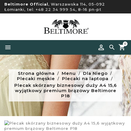
Beltimore Official
, Warszawska 114, 05-092
Łomianki, tel:
+48 22 34 999 54
, 8-16 pn-pt
0


Strona główna
Menu
Dla Niego
Plecaki męskie
Plecaki na laptopa
Plecak skórzany biznesowy duży A4 15,6
wyjątkowy premium brązowy Beltimore
P18