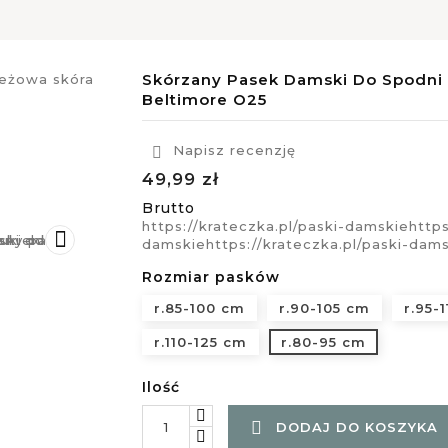
Skórzany Pasek Damski Do Spodni 
Beltimore O25
Napisz recenzję

49,99 zł
Brutto
https://krateczka.pl/paski-damskie
https

damskie
https://krateczka.pl/paski-dam
Rozmiar pasków
r.85-100 cm
r.90-105 cm
r.95-
r.110-125 cm
r.80-95 cm
Ilość

DODAJ DO KOSZYKA