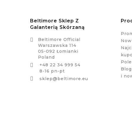
Beltimore Sklep Z
Pro
Galanterią Skórzaną
Pro

Beltimore Official
Nowe
Warszawska 114
Najc
05-092 Łomianki
kup
Poland
Pole
+48 22 34 999 54

Blog
8-16 pn-pt
i no

sklep@beltimore.eu