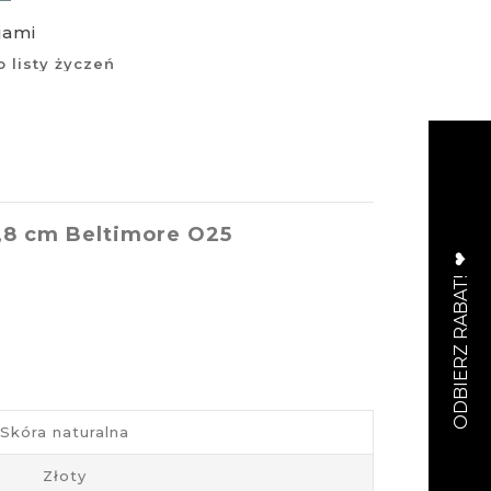
jami
 listy życzeń
,8 cm Beltimore O25
Skóra naturalna
Złoty