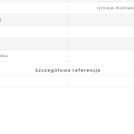
Istnieje możliw
)
aska
Szczegółowe referencje