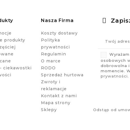
Zapis
dukty
Nasza Firma
mocje
Koszty dostawy
 produkty
Polityka
zęściej
prywatności
owane
Regulamin
Wyrażam 
osobowych w 
cane
O marce
dobrowolna 
- ciekawostki
RODO
momencie. Wi
wości
Sprzedaż hurtowa
prywatności
.
Zwroty i
reklamacje
Kontakt z nami
Mapa strony
Sklepy
Odstąp od umow