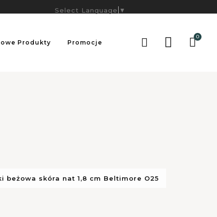
Select Language
▼
0

owe Produkty
Promocje
i beżowa skóra nat 1,8 cm Beltimore O25