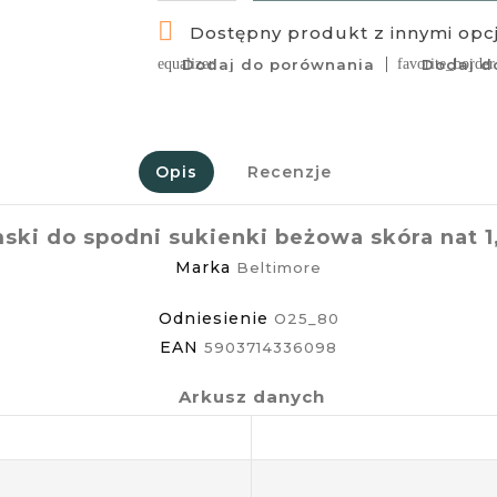

Dostępny produkt z innymi opc
equalizer
Dodaj do porównania
favorite_border
Dodaj do
Opis
Recenzje
ski do spodni sukienki beżowa skóra nat 1
Marka
Beltimore
Odniesienie
O25_80
EAN
5903714336098
Arkusz danych