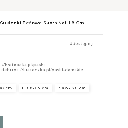
Sukienki Beżowa Skóra Nat 1,8 Cm
Udostępnij:
://krateczka.pl/paski-
skie
https://krateczka.pl/paski-damskie
110 cm
r.100-115 cm
r.105-120 cm