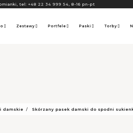
omianki, tel:
+48 22 34 999 54
, 8-16 pn-pt
go
Zestawy
Portfele
Paski
Torby
N
i damskie
Skórzany pasek damski do spodni sukienk