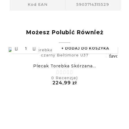
Kod EAN
5903714315529
Możesz Polubić Również
DODAJ DO KOSZYKA
favorite_
Plecak Torebka Skórzana...
equalizer
0
Recenzje)
Cena
224,99 zł
visibility
£