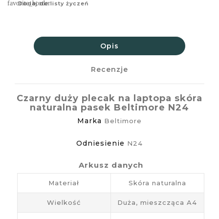
favorite_border
Dodaj do listy życzeń
Opis
Recenzje
Czarny duży plecak na laptopa skóra
naturalna pasek Beltimore N24
Marka
Beltimore
Odniesienie
N24
Arkusz danych
Materiał
Skóra naturalna
Wielkość
Duża, mieszcząca A4