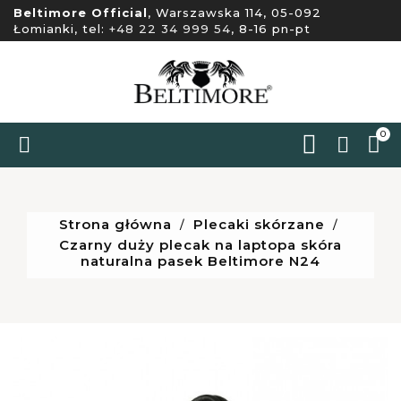
Beltimore Official
, Warszawska 114, 05-092
Łomianki, tel:
+48 22 34 999 54
, 8-16 pn-pt
0


Strona główna
Plecaki skórzane
Czarny duży plecak na laptopa skóra
naturalna pasek Beltimore N24