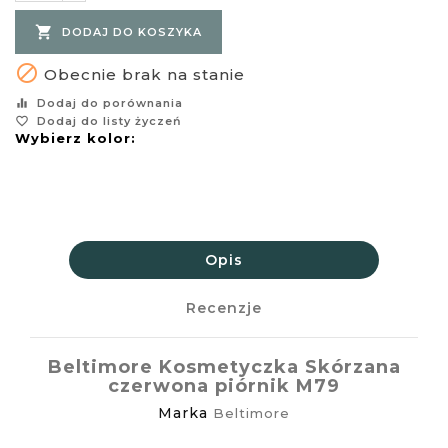

DODAJ DO KOSZYKA

Obecnie brak na stanie
equalizer
Dodaj do porównania
favorite_border
Dodaj do listy życzeń
Wybierz kolor:
Opis
Recenzje
Beltimore Kosmetyczka Skórzana
czerwona piórnik M79
Marka
Beltimore