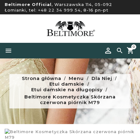
Beltimore Official
, Warszawska 114, 05-092
Łomianki, tel:
+48 22 34 999 54
, 8-16 pn-pt
0


Strona główna
Menu
Dla Niej
Etui damskie
Etui damskie na długopisy
Beltimore Kosmetyczka Skórzana
czerwona piórnik M79