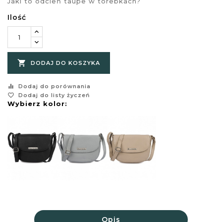
Jaki to odcień taupe w torebkach?
Ilość

DODAJ DO KOSZYKA
equalizer
Dodaj do porównania
favorite_border
Dodaj do listy życzeń
Wybierz kolor:
Opis