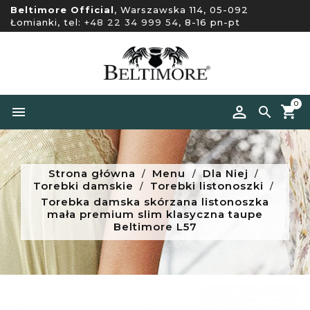
Beltimore Official
, Warszawska 114, 05-092
Łomianki, tel:
+48 22 34 999 54
, 8-16 pn-pt
0


Strona główna
Menu
Dla Niej
Torebki damskie
Torebki listonoszki
Torebka damska skórzana listonoszka
mała premium slim klasyczna taupe
Beltimore L57