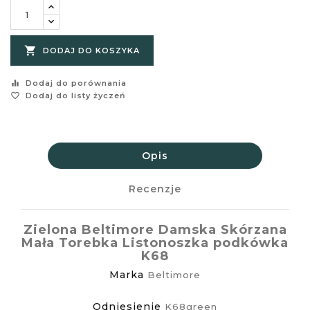

DODAJ DO KOSZYKA
equalizer
Dodaj do porównania
favorite_border
Dodaj do listy życzeń
Opis
Recenzje
Zielona Beltimore Damska Skórzana
Mała Torebka Listonoszka podkówka
K68
Marka
Beltimore
Odniesienie
K68green