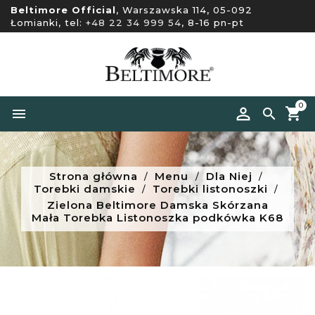
Beltimore Official
, Warszawska 114, 05-092
Łomianki, tel:
+48 22 34 999 54
, 8-16 pn-pt
0


Strona główna
Menu
Dla Niej
Torebki damskie
Torebki listonoszki
Zielona Beltimore Damska Skórzana
Mała Torebka Listonoszka podkówka K68