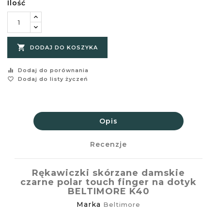
Ilość

DODAJ DO KOSZYKA
equalizer
Dodaj do porównania
favorite_border
Dodaj do listy życzeń
Opis
Recenzje
Rękawiczki skórzane damskie
czarne polar touch finger na dotyk
BELTIMORE K40
Marka
Beltimore