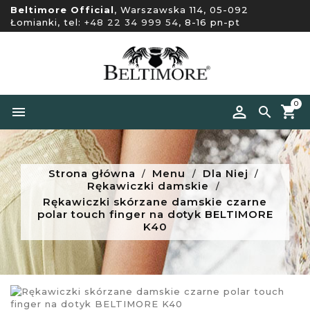
Beltimore Official
, Warszawska 114, 05-092
Łomianki, tel:
+48 22 34 999 54
, 8-16 pn-pt
0


Strona główna
Menu
Dla Niej
Rękawiczki damskie
Rękawiczki skórzane damskie czarne
polar touch finger na dotyk BELTIMORE
K40