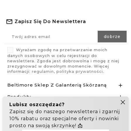
Zapisz Się Do Newslettera
Wyrażam zgodę na przetwarzanie moich
danych osobowych w celu rejestracji do
newslettera. Zgoda jest dobrowolna i mogę z niej
zrezygnować w dowolnym momencie. Więcej
informacji:
regulamin
,
polityka prywatności
.
Beltimore Sklep Z Galanterią Skórzaną

Produkty

Nasza Firma

Odstąp od umowy tutaj