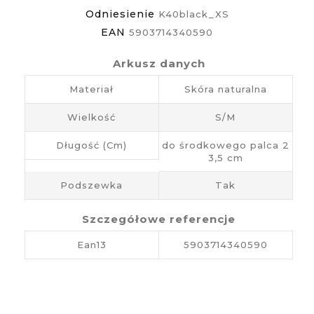
Odniesienie
K40black_XS
EAN
5903714340590
Arkusz danych
Materiał
Skóra naturalna
Wielkość
S/M
Długość (cm)
do środkowego palca 2
3,5 cm
Podszewka
Tak
Szczegółowe referencje
Ean13
5903714340590