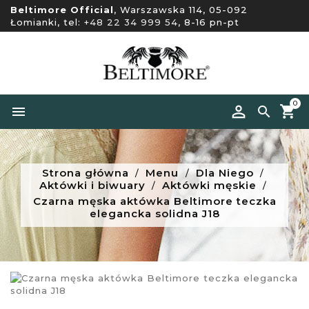
Beltimore Official
, Warszawska 114, 05-092
Łomianki, tel:
+48 22 34 999 54
, 8-16 pn-pt
0


Strona główna
Menu
Dla Niego
Aktówki i biwuary
Aktówki męskie
Czarna męska aktówka Beltimore teczka
elegancka solidna J18