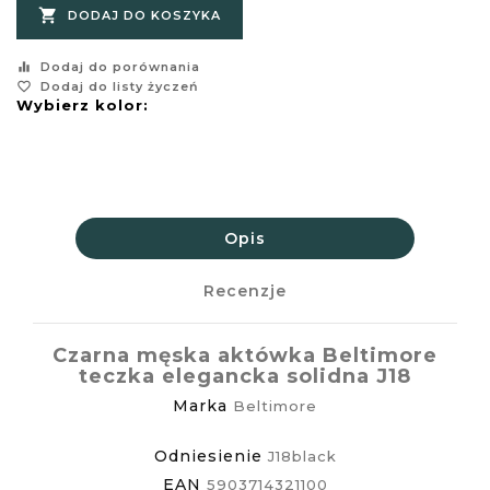

DODAJ DO KOSZYKA
equalizer
Dodaj do porównania
favorite_border
Dodaj do listy życzeń
Wybierz kolor:
Opis
Recenzje
Czarna męska aktówka Beltimore
teczka elegancka solidna J18
Marka
Beltimore
Odniesienie
J18black
EAN
5903714321100