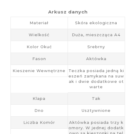
Arkusz danych
Materiał
Skóra ekologiczna
Wielkość
Duża, mieszcząca A4
Kolor Okuć
Srebrny
Fason
Aktówka
Kieszenie Wewnętrzne
Teczka posiada jedną ki
eszeń zamykana na suw
ak i dwie dodatkowe ot
warte
Klapa
Tak
Dno
Usztywnione
Liczba Komór
Aktówka posiada trzy k
omory. W jednej dodatk
owo są kieszonki na tel