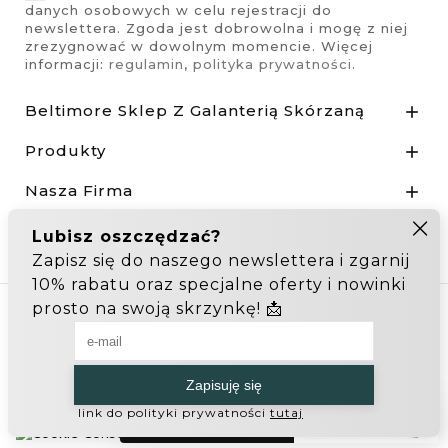
danych osobowych w celu rejestracji do
newslettera. Zgoda jest dobrowolna i mogę z niej
zrezygnować w dowolnym momencie. Więcej
informacji:
regulamin
,
polityka prywatności
.
Beltimore Sklep Z Galanterią Skórzaną

Produkty

Nasza Firma

Odstąp od umowy tutaj
Hurtownia Galanterii
Zakupy hurtowe: