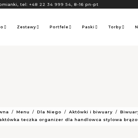
omianki, tel:
+48 22 34 999 54
, 8-16 pn-pt
go
Zestawy
Portfele
Paski
Torby
N
ówna
Menu
Dla Niego
Aktówki i biwuary
Biwuar
aktówka teczka organizer dla handlowca stylowa brązo