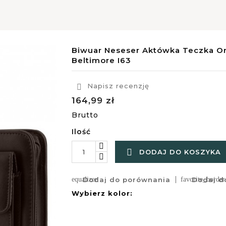
Biwuar Neseser Aktówka Teczka O
Beltimore I63
Napisz recenzję

164,99 zł
Brutto
Ilość

DODAJ DO KOSZYKA
equalizer
Dodaj do porównania
favorite_border
Dodaj do
Wybierz kolor: