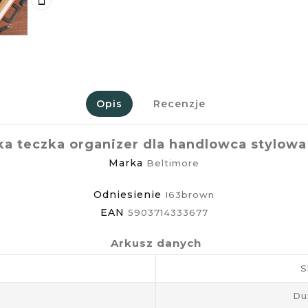
Opis
Recenzje
a teczka organizer dla handlowca stylowa
Marka
Beltimore
Odniesienie
I63brown
EAN
5903714333677
Arkusz danych
S
Du