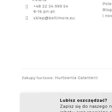
Pole
+48 22 34 999 54

Blog
8-16 pn-pt
i no

sklep@beltimore.eu
Hurtownia Galanterii
Zakupy hurtowe: