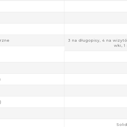
rzne
3 na długopisy, 4 na wizyt
wki, 1
)
)
Soli