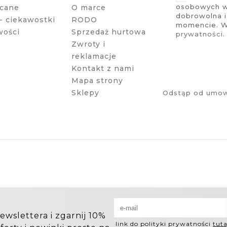
osobowych w 
cane
O marce
dobrowolna 
- ciekawostki
RODO
momencie. Wi
wości
Sprzedaż hurtowa
prywatności
.
Zwroty i
reklamacje
Kontakt z nami
Mapa strony
Sklepy
Odstąp od umow