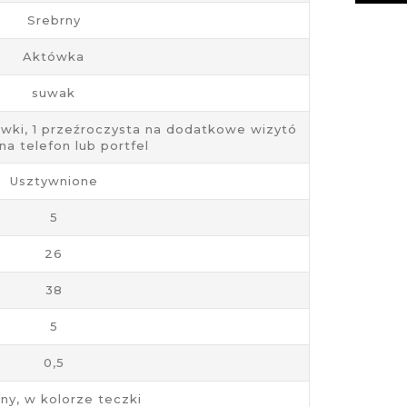
Srebrny
Aktówka
suwak
ówki, 1 przeźroczysta na dodatkowe wizytó
 na telefon lub portfel
Usztywnione
5
26
38
5
0,5
dny, w kolorze teczki