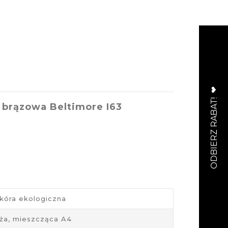
 brązowa Beltimore I63
kóra ekologiczna
ża, mieszcząca A4