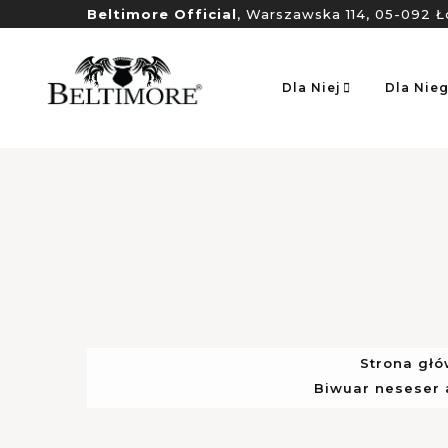
Beltimore Official
, Warszawska 114, 05-092 Ł
Dla Niej
Dla Nie
Strona gł
Biwuar neseser 