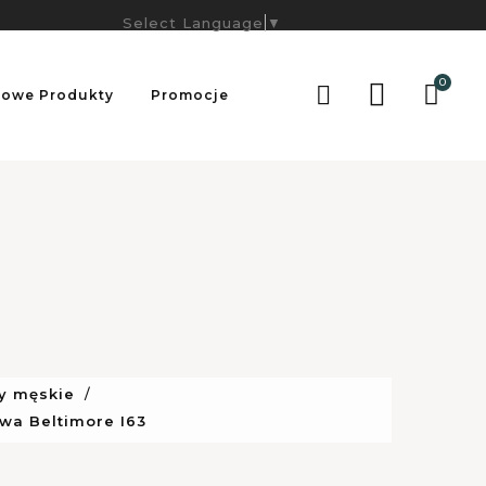
Select Language
▼
0

owe Produkty
Promocje
y męskie
wa Beltimore I63