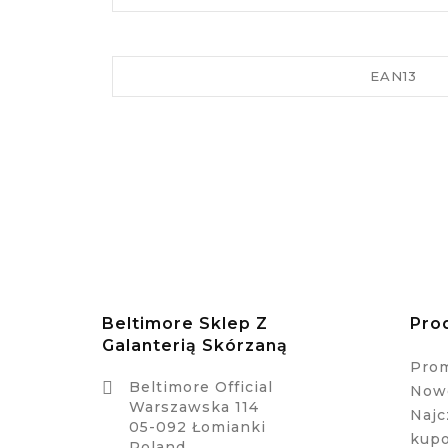
EAN13
Beltimore Sklep Z
Pro
Galanterią Skórzaną
Pro

Beltimore Official
Nowe
Warszawska 114
Najc
05-092 Łomianki
kup
Poland