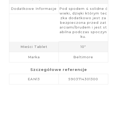
Dodatkowe Informacje
Pod spodem 4 solidne ć
wieki, dzięki którym tec
zka dodatkowo jest za
bezpieczona przed zat
arciami/brudem i jest st
abilna podczas spoczyn
ku.
Mieści Tablet
10"
Marka
Beltimore
Szczegółowe referencje
EAN13
5903714301300