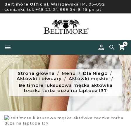
Beltimore Official
, Warszawska 114, 05-092
Łomianki, tel:
+48 22 34 999 54
, 8-16 pn-pt
0


Strona główna
Menu
Dla Niego
Aktówki i biwuary
Aktówki męskie
Beltimore luksusowa męska aktówka
teczka torba duża na laptopa I37