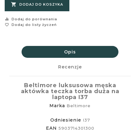

DODAJ DO KOSZYKA
equalizer
Dodaj do porównania
favorite_border
Dodaj do listy życzeń
Opis
Recenzje
Beltimore luksusowa męska
aktówka teczka torba duża na
laptopa I37
Marka
Beltimore
Odniesienie
I37
EAN
5903714301300