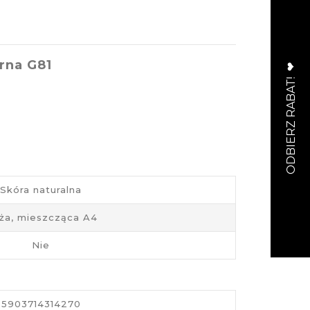
rna G81
Skóra naturalna
ża, mieszcząca A4
Nie
5903714314270