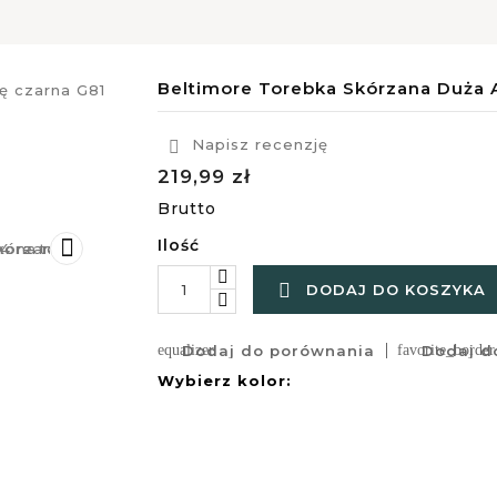
Beltimore Torebka Skórzana Duża 
Napisz recenzję

219,99 zł
Brutto

Ilość

DODAJ DO KOSZYKA
equalizer
Dodaj do porównania
favorite_border
Dodaj do
Wybierz kolor: