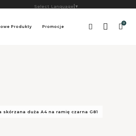
Select Language
▼
0

owe Produkty
Promocje
a skórzana duża A4 na ramię czarna G81