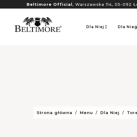
Beltimore Official
, Warszawska 114, 05-092 Ł
Dla Niej
Dla Nie
Strona główna
Menu
Dla Niej
Tor