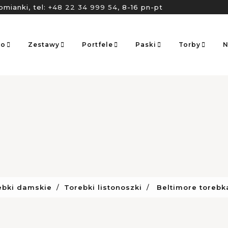
omianki, tel:
+48 22 34 999 54
, 8-16 pn-pt
go
Zestawy
Portfele
Paski
Torby
N
ebki damskie
Torebki listonoszki
Beltimore torebk