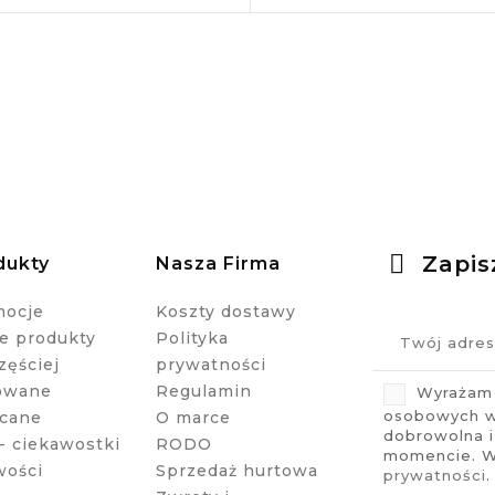
Zapis
dukty
Nasza Firma
mocje
Koszty dostawy
 produkty
Polityka
zęściej
prywatności
owane
Regulamin
Wyrażam 
osobowych w 
cane
O marce
dobrowolna 
- ciekawostki
RODO
momencie. Wi
wości
Sprzedaż hurtowa
prywatności
.