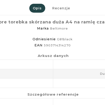
Opis
Recenzje
ore torebka skórzana duża A4 na ramię cza
Marka
Beltimore
Odniesienie
G81black
EAN
5903714314270
Arkusz danych
Du
Szczegółowe referencje