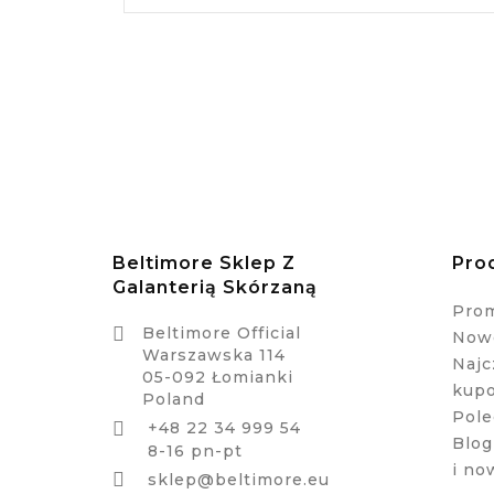
Beltimore Sklep Z
Pro
Galanterią Skórzaną
Pro

Beltimore Official
Nowe
Warszawska 114
Najc
05-092 Łomianki
kup
Poland
Pole
+48 22 34 999 54

Blog
8-16 pn-pt
i no

sklep@beltimore.eu