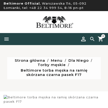
Beltimore Official
, Warszawska 114, 05-092
Łomianki, tel:
+48 22 34 999 54
, 8-16 pn-pt
0


Strona główna
Menu
Dla Niego
Torby męskie
Beltimore torba męska na ramię
skórzana czarna pasek F17