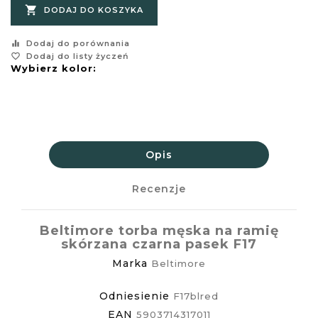

DODAJ DO KOSZYKA
equalizer
Dodaj do porównania
favorite_border
Dodaj do listy życzeń
Wybierz kolor:
Opis
Recenzje
Beltimore torba męska na ramię
skórzana czarna pasek F17
Marka
Beltimore
Odniesienie
F17blred
EAN
5903714317011