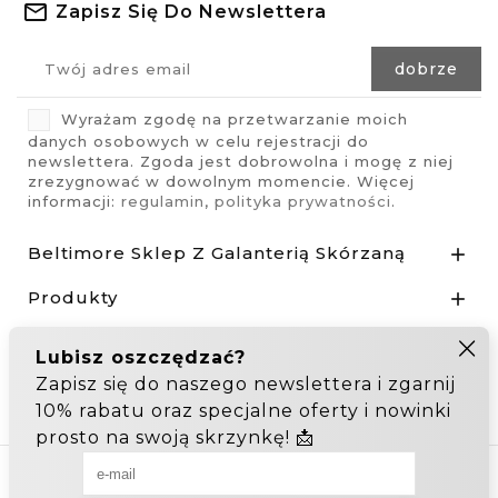
Zapisz Się Do Newslettera
Wyrażam zgodę na przetwarzanie moich
danych osobowych w celu rejestracji do
newslettera. Zgoda jest dobrowolna i mogę z niej
zrezygnować w dowolnym momencie. Więcej
informacji:
regulamin
,
polityka prywatności
.
Beltimore Sklep Z Galanterią Skórzaną

Produkty

Nasza Firma

Odstąp od umowy tutaj
Hurtownia Galanterii
Zakupy hurtowe: