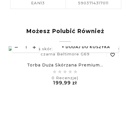
EAN13
5903714317011
Możesz Polubić Również
DODAJ DO KOSZYKA
favorite_border
Torba Duża Skórzana Premium...
equalizer
0
Recenzje)
Cena
199,99 zł
visibility
£