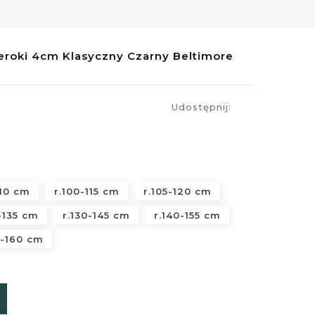
roki 4cm Klasyczny Czarny Beltimore
Udostępnij:
110 cm
r.100-115 cm
r.105-120 cm
-135 cm
r.130-145 cm
r.140-155 cm
5-160 cm