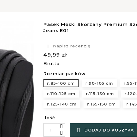
Pasek Męski Skórzany Premium Sze
Jeans E01
Napisz recenzję

49,99 zł
Brutto
Rozmiar pasków
r.85-100 cm
r.90-105 cm
r.95-
r.110-125 cm
r.115-130 cm
r.120
r.125-140 cm
r.135-150 cm
r.14
Ilość

DODAJ DO KOSZYKA