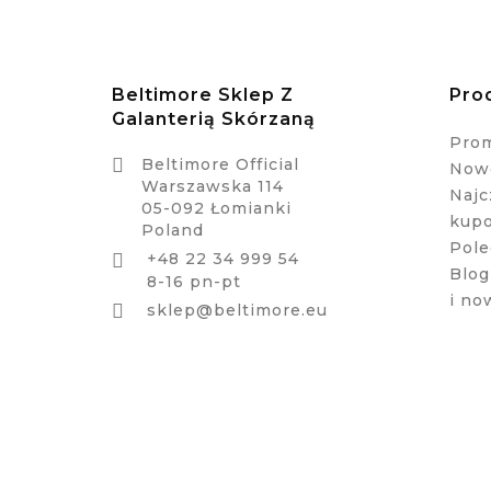
Beltimore Sklep Z
Pro
Galanterią Skórzaną
Pro

Beltimore Official
Nowe
Warszawska 114
Najc
05-092 Łomianki
kup
Poland
Pole
+48 22 34 999 54

Blog
8-16 pn-pt
i no

sklep@beltimore.eu