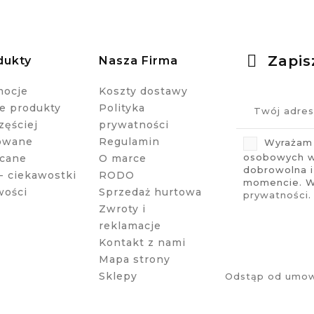
Zapis
dukty
Nasza Firma
mocje
Koszty dostawy
 produkty
Polityka
zęściej
prywatności
owane
Regulamin
Wyrażam 
osobowych w 
cane
O marce
dobrowolna 
- ciekawostki
RODO
momencie. Wi
wości
Sprzedaż hurtowa
prywatności
.
Zwroty i
reklamacje
Kontakt z nami
Mapa strony
Sklepy
Odstąp od umow