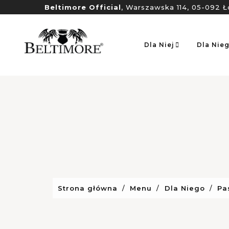
Beltimore Official
, Warszawska 114, 05-092 Ł
Dla Niej
Dla Nie
Strona główna
Menu
Dla Niego
Pa