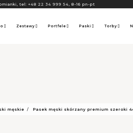
omianki, tel:
+48 22 34 999 54
, 8-16 pn-pt
go
Zestawy
Portfele
Paski
Torby
N
ski męskie
Pasek męski skórzany premium szeroki 4