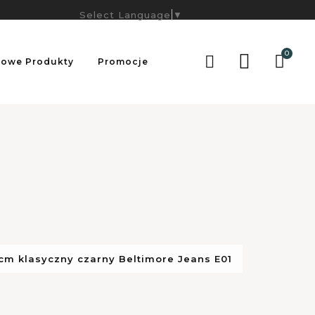
Select Language
▼
0

owe Produkty
Promocje
cm klasyczny czarny Beltimore Jeans E01