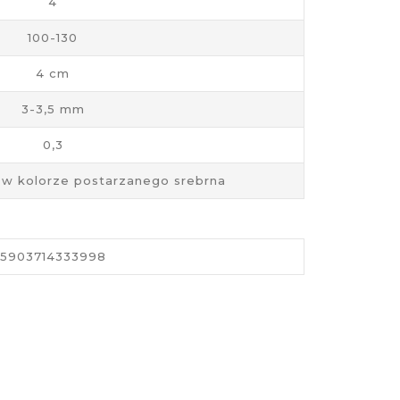
4
100-130
4 cm
3-3,5 mm
0,3
 w kolorze postarzanego srebrna
5903714333998