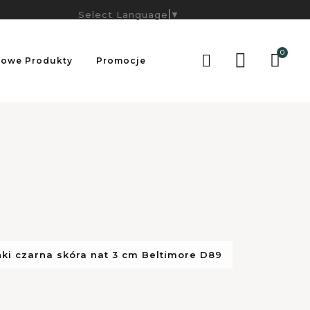
Select Language
▼
0

owe Produkty
Promocje
ki czarna skóra nat 3 cm Beltimore D89