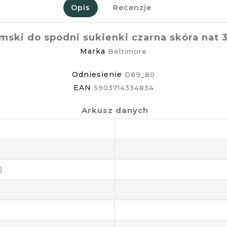
Opis
Recenzje
mski do spodni sukienki czarna skóra nat 
Marka
Beltimore
Odniesienie
D89_80
EAN
5903714334834
Arkusz danych
)