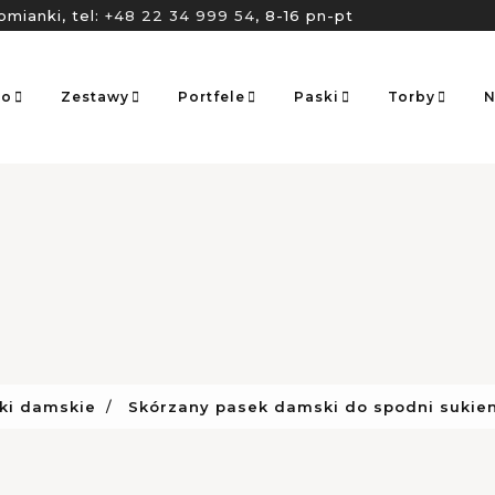
omianki, tel:
+48 22 34 999 54
, 8-16 pn-pt
go
Zestawy
Portfele
Paski
Torby
N
ki damskie
Skórzany pasek damski do spodni sukien