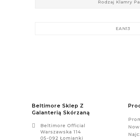
Rodzaj Klamry P
EAN13
Beltimore Sklep Z
Pro
Galanterią Skórzaną
Pro

Beltimore Official
Nowe
Warszawska 114
Najc
05-092 Łomianki