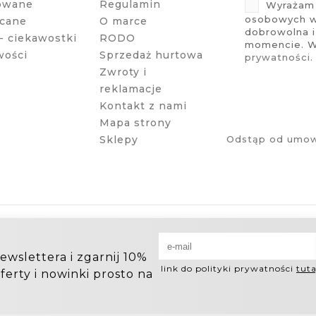
owane
Regulamin
Wyrażam 
osobowych w 
cane
O marce
dobrowolna 
- ciekawostki
RODO
momencie. Wi
wości
Sprzedaż hurtowa
prywatności
.
Zwroty i
reklamacje
Kontakt z nami
Mapa strony
Sklepy
Odstąp od umow