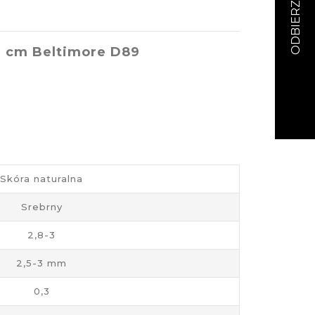
3 cm Beltimore D89
Skóra naturalna
Srebrny
2,8-3
2,5-3 mm
0,3