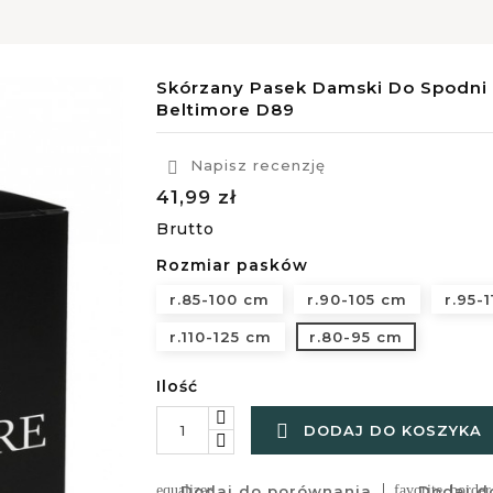
Skórzany Pasek Damski Do Spodni 
Beltimore D89
Napisz recenzję

41,99 zł
Brutto
Rozmiar pasków
r.85-100 cm
r.90-105 cm
r.95-
r.110-125 cm
r.80-95 cm
Ilość

DODAJ DO KOSZYKA
equalizer
Dodaj do porównania
favorite_border
Dodaj do