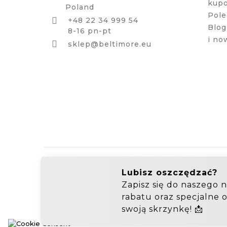
kup
Poland
Pole
+48 22 34 999 54

Blog
8-16 pn-pt
i no

sklep@beltimore.eu
Hurtownia Galanterii
Zakupy hurtowe: