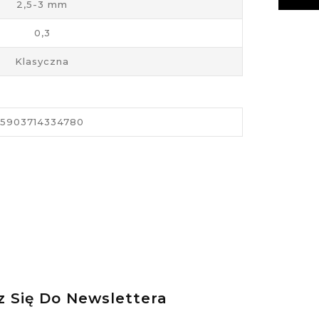
2,5-3 mm
0,3
Klasyczna
5903714334780
z Się Do Newslettera