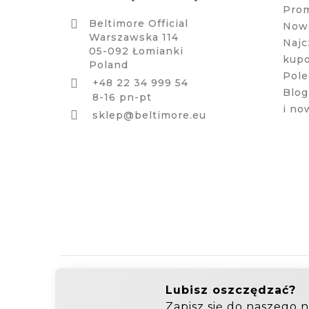
Pro

Beltimore Official
Nowe
Warszawska 114
Najc
05-092 Łomianki
kup
Poland
Pole
+48 22 34 999 54

Blog
8-16 pn-pt
i no

sklep@beltimore.eu
Hurtownia Galanterii
Zakupy hurtowe: