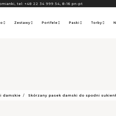
omianki, tel:
+48 22 34 999 54
, 8-16 pn-pt
go
Zestawy
Portfele
Paski
Torby
N
i damskie
Skórzany pasek damski do spodni sukienk