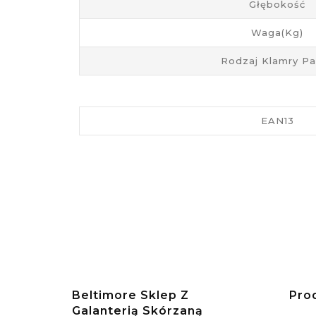
Głębokość
Waga(kg)
Rodzaj Klamry P
EAN13
Beltimore Sklep Z
Pro
Galanterią Skórzaną