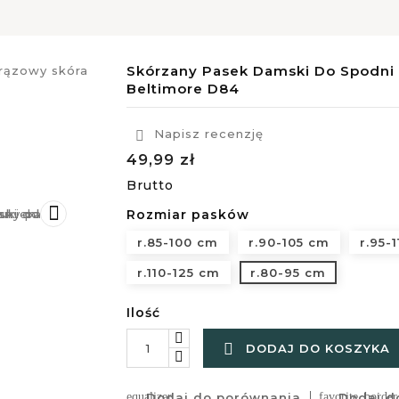
Skórzany Pasek Damski Do Spodni 
Beltimore D84
Napisz recenzję

49,99 zł
Brutto

Rozmiar pasków
r.85-100 cm
r.90-105 cm
r.95-
r.110-125 cm
r.80-95 cm
Ilość

DODAJ DO KOSZYKA
equalizer
Dodaj do porównania
favorite_border
Dodaj do