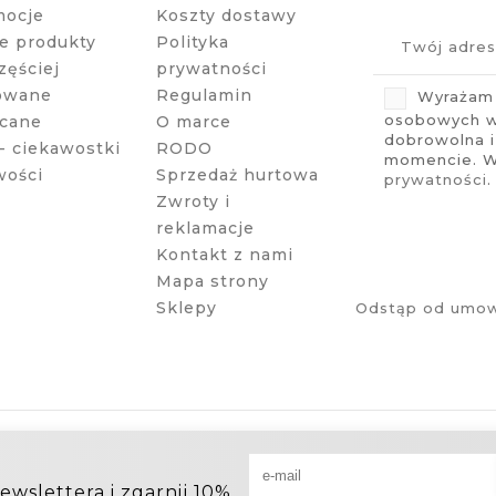
mocje
Koszty dostawy
 produkty
Polityka
zęściej
prywatności
owane
Regulamin
Wyrażam 
osobowych w 
cane
O marce
dobrowolna 
- ciekawostki
RODO
momencie. Wi
wości
Sprzedaż hurtowa
prywatności
.
Zwroty i
reklamacje
Kontakt z nami
Mapa strony
Sklepy
Odstąp od umow