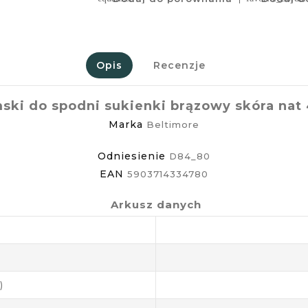
Opis
Recenzje
ski do spodni sukienki brązowy skóra nat
Marka
Beltimore
Odniesienie
D84_80
EAN
5903714334780
Arkusz danych
)