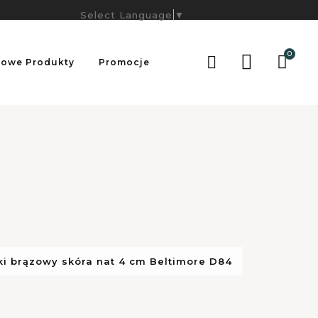
Select Language
▼
0

owe Produkty
Promocje
i brązowy skóra nat 4 cm Beltimore D84