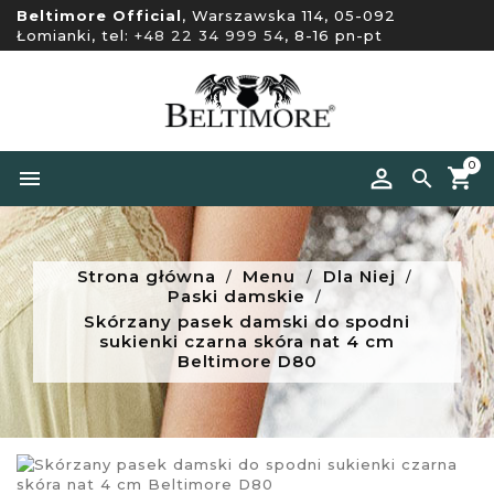
Beltimore Official
, Warszawska 114, 05-092
Łomianki, tel:
+48 22 34 999 54
, 8-16 pn-pt
0


Strona główna
Menu
Dla Niej
Paski damskie
Skórzany pasek damski do spodni
sukienki czarna skóra nat 4 cm
Beltimore D80