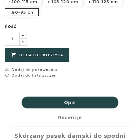
r.100-115 cm
r.105-120 cm
r.110-125 cm
r.80-95 cm
Ilość

DODAJ DO KOSZYKA
equalizer
Dodaj do porównania
favorite_border
Dodaj do listy życzeń
Opis
Recenzje
Skórzany pasek damski do spodni