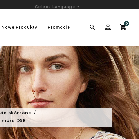
Select Language
▼
0

Nowe Produkty
Promocje
kie skórzane
timore D58