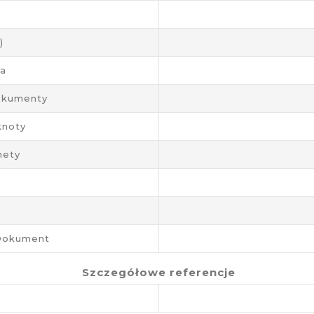
)
ja
okumenty
knoty
nety
/dokument
Szczegółowe referencje