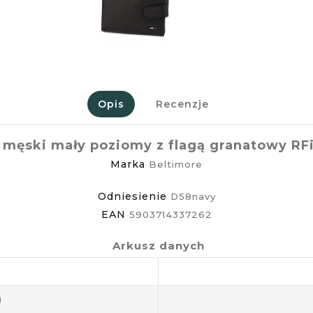
Opis
Recenzje
y męski mały poziomy z flagą granatowy RF
Marka
Beltimore
Odniesienie
D58navy
EAN
5903714337262
Arkusz danych
)