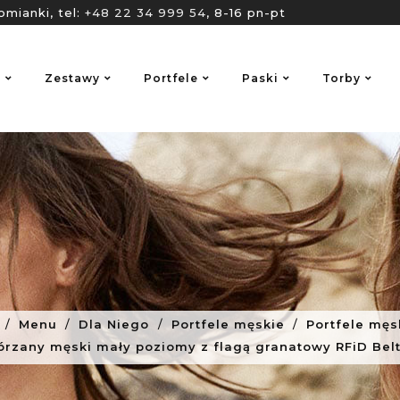
omianki, tel:
+48 22 34 999 54
, 8-16 pn-pt
o
Zestawy
Portfele
Paski
Torby
Menu
Dla Niego
Portfele męskie
Portfele męs
kórzany męski mały poziomy z flagą granatowy RFiD Bel