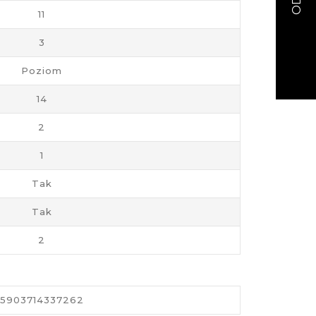
11
3
Poziom
14
2
1
Tak
Tak
2
5903714337262