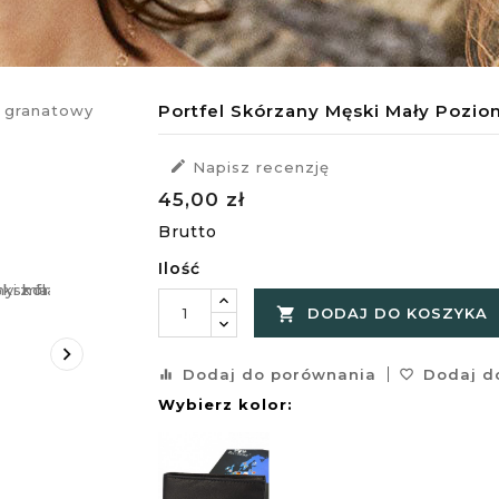
Portfel Skórzany Męski Mały Pozio

Napisz recenzję
45,00 zł
Brutto
Ilość

DODAJ DO KOSZYKA

Dodaj do porównania
Dodaj do
equalizer
favorite_border
Wybierz kolor: