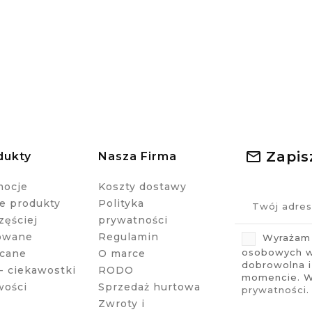
Zapis
dukty
Nasza Firma
mocje
Koszty dostawy
 produkty
Polityka
zęściej
prywatności
owane
Regulamin
Wyrażam 
osobowych w 
cane
O marce
dobrowolna 
- ciekawostki
RODO
momencie. Wi
wości
Sprzedaż hurtowa
prywatności
.
Zwroty i