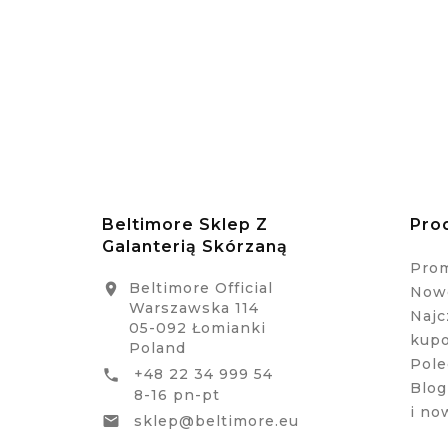
Beltimore Sklep Z
Pro
Galanterią Skórzaną
Pro
Beltimore Official

Nowe
Warszawska 114
Najc
05-092 Łomianki
kup
Poland
Pole
+48 22 34 999 54

Blog
8-16 pn-pt
i no
sklep@beltimore.eu
