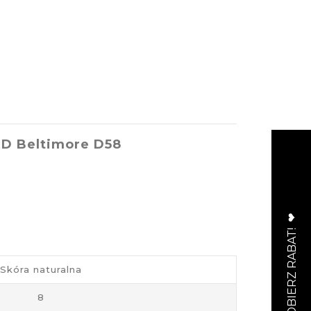
iD Beltimore D58
Skóra naturalna
8