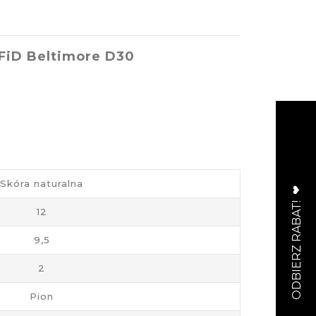
RFiD Beltimore D30
Skóra naturalna
12
9,5
2
Pion