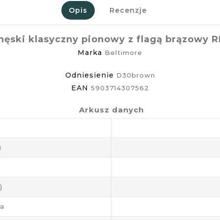
Opis
Recenzje
męski klasyczny pionowy z flagą brązowy 
Marka
Beltimore
Odniesienie
D30brown
EAN
5903714307562
Arkusz danych
)
)
ja