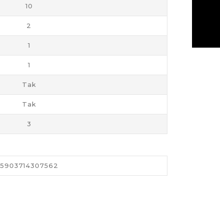
10
2
1
1
Tak
Tak
3
5903714307562