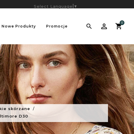
Select Language
▼
0

Nowe Produkty
Promocje
kie skórzane
eltimore D30