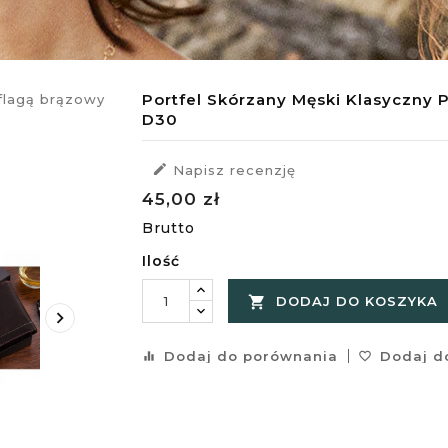
Portfel Skórzany Męski Klasyczny 
D30

Napisz recenzję
45,00 zł
Brutto
Ilość

DODAJ DO KOSZYKA

Dodaj do porównania
Dodaj do
equalizer
favorite_border