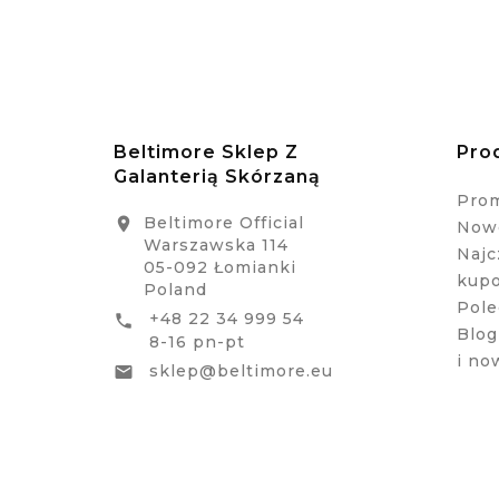
Beltimore Sklep Z
Pro
Galanterią Skórzaną
Pro
Beltimore Official

Nowe
Warszawska 114
Najc
05-092 Łomianki
kup
Poland
Pole
+48 22 34 999 54

Blog
8-16 pn-pt
i no
sklep@beltimore.eu
