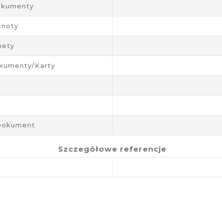
okumenty
knoty
nety
kumenty/karty
/dokument
Szczegółowe referencje