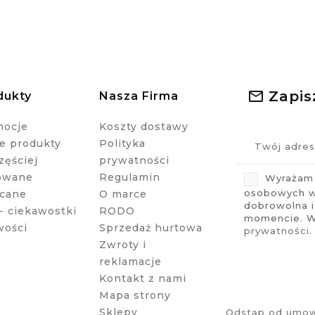
Zapis
dukty
Nasza Firma
mocje
Koszty dostawy
 produkty
Polityka
zęściej
prywatności
owane
Regulamin
Wyrażam 
osobowych w 
cane
O marce
dobrowolna 
- ciekawostki
RODO
momencie. Wi
wości
Sprzedaż hurtowa
prywatności
.
Zwroty i
reklamacje
Kontakt z nami
Mapa strony
Sklepy
Odstąp od umow