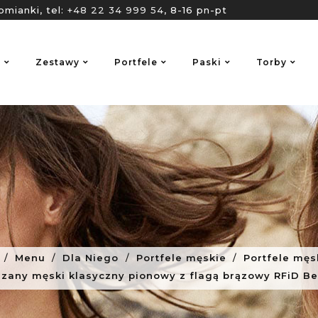
omianki, tel:
+48 22 34 999 54
, 8-16 pn-pt
o
Zestawy
Portfele
Paski
Torby
Menu
Dla Niego
Portfele męskie
Portfele męs
rzany męski klasyczny pionowy z flagą brązowy RFiD B