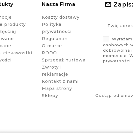
Zapis
dukty
Nasza Firma
mocje
Koszty dostawy
 produkty
Polityka
zęściej
prywatności
owane
Regulamin
Wyrażam 
osobowych w 
cane
O marce
dobrowolna 
- ciekawostki
RODO
momencie. Wi
wości
Sprzedaż hurtowa
prywatności
.
Zwroty i
reklamacje
Kontakt z nami
Mapa strony
Sklepy
Odstąp od umow