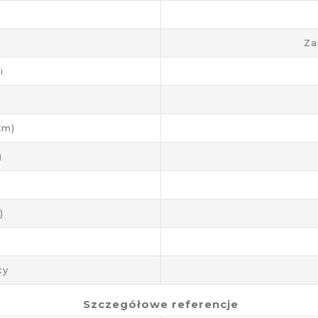
Za
i
cm)
)
)
cy
Szczegółowe referencje