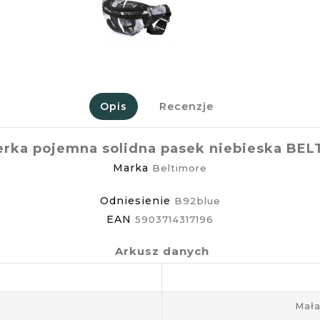
Opis
Recenzje
erka pojemna solidna pasek niebieska BE
Marka
Beltimore
Odniesienie
B92blue
EAN
5903714317196
Arkusz danych
Mała