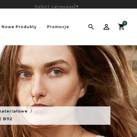
Select Language
▼
0

Nowe Produkty
Promocje
materiałowe
E B92