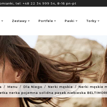
omianki, tel:
+48 22 34 999 54
, 8-16 pn-pt
o
Zestawy
Portfele
Paski
Torby
a
Menu
Dla Niego
Nerki męskie
Nerki męskie 
etka nerka pojemna solidna pasek niebieska BELTIMOR