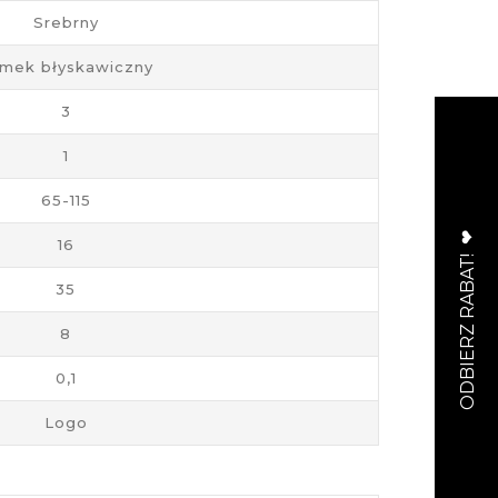
Srebrny
mek błyskawiczny
3
1
65-115
16
35
8
0,1
Logo