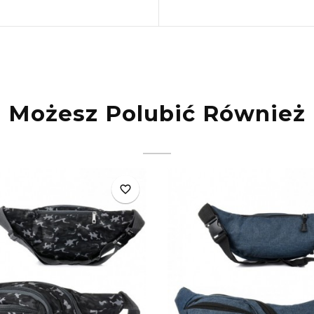
Możesz Polubić Również
favorite_border