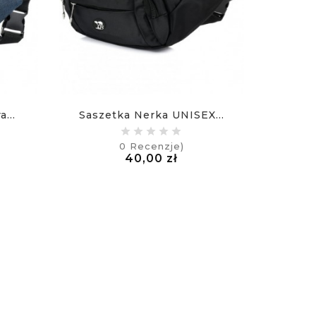
...
Saszetka Nerka UNISEX...
0
Recenzje)
a
Cena
40,00 zł
£