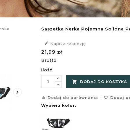
Saszetka Nerka Pojemna Solidna P

Napisz recenzję
21,99 zł
Brutto
Ilość

DODAJ DO KOSZYKA

Dodaj do porównania
Dodaj do
equalizer
favorite_border
Wybierz kolor: