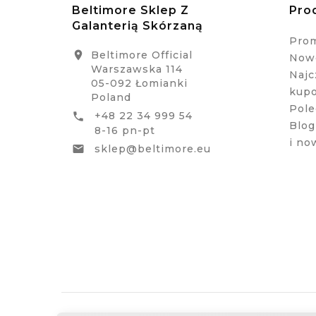
Beltimore Sklep Z
Pro
Galanterią Skórzaną
Pro
Beltimore Official

Nowe
Warszawska 114
Najc
05-092 Łomianki
kup
Poland
Pole
+48 22 34 999 54

Blog
8-16 pn-pt
i no
sklep@beltimore.eu
