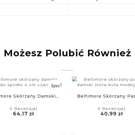
Możesz Polubić Również
favorite_border
imore Skórzany Damski...
Beltimore Skórzany Pas
0
Recenzje)
0
Recenzje)
Cena
Cen
64,17 zł
40,99 zł
£
£