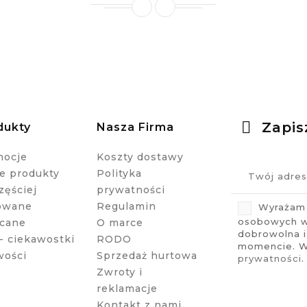
Zapis
dukty
Nasza Firma
mocje
Koszty dostawy
 produkty
Polityka
zęściej
prywatności
owane
Regulamin
Wyrażam 
osobowych w 
cane
O marce
dobrowolna 
- ciekawostki
RODO
momencie. Wi
wości
Sprzedaż hurtowa
prywatności
.
Zwroty i
reklamacje
Kontakt z nami