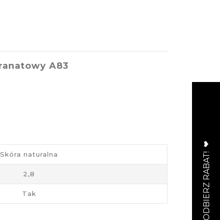
granatowy A83
Skóra naturalna
2,8
Tak