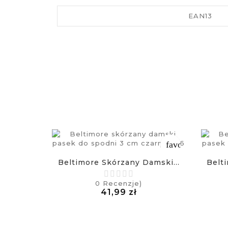
EAN13
favorite_border
Beltimore Skórzany Damski...
Belt
0
Recenzje)
Cena
41,99 zł
£