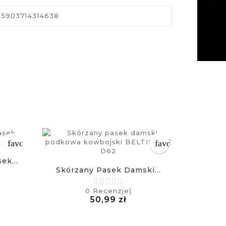
5903714314638
favorite_border
favorite_border
ek...
Skórzany Pasek Damski...
Skórza
a
0
Recenzje)
Cena
50,99 zł
£