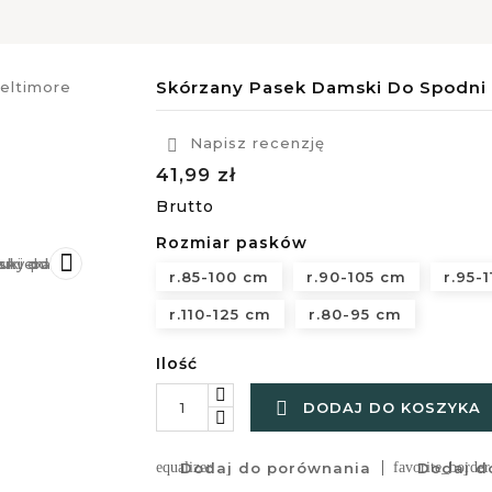
Skórzany Pasek Damski Do Spodni 
Napisz recenzję

41,99 zł
Brutto
Rozmiar pasków

r.85-100 cm
r.90-105 cm
r.95-
r.110-125 cm
r.80-95 cm
Ilość

DODAJ DO KOSZYKA
equalizer
Dodaj do porównania
favorite_border
Dodaj do