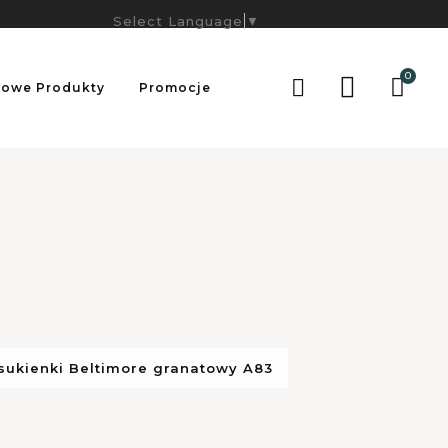
Select Language
▼
0

owe Produkty
Promocje
sukienki Beltimore granatowy A83