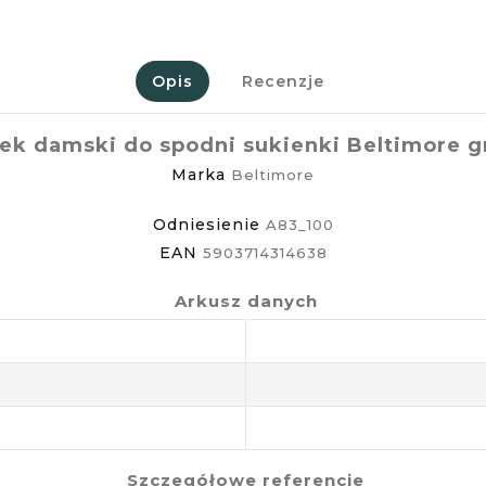
Opis
Recenzje
ek damski do spodni sukienki Beltimore 
Marka
Beltimore
Odniesienie
A83_100
EAN
5903714314638
Arkusz danych
Szczegółowe referencje