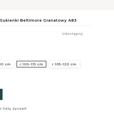
Sukienki Beltimore Granatowy A83
Udostępnij:
110 cm
r.100-115 cm
r.105-120 cm
 listy życzeń