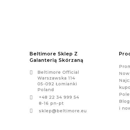
Beltimore Sklep Z
Pro
Galanterią Skórzaną
Pro

Beltimore Official
Nowe
Warszawska 114
Najc
05-092 Łomianki
kup
Poland
Pole
+48 22 34 999 54

Blog
8-16 pn-pt
i no

sklep@beltimore.eu