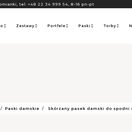
omianki, tel:
+48 22 34 999 54
, 8-16 pn-pt
go
Zestawy
Portfele
Paski
Torby
N
Paski damskie
Skórzany pasek damski do spodni 