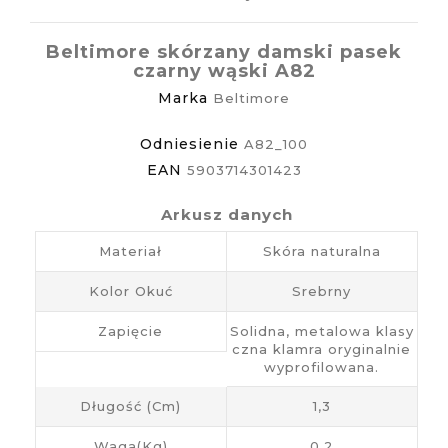
Beltimore skórzany damski pasek
czarny wąski A82
Marka
Beltimore
Odniesienie
A82_100
EAN
5903714301423
Arkusz danych
Materiał
Skóra naturalna
Kolor Okuć
Srebrny
Zapięcie
Solidna, metalowa klasy
czna klamra oryginalnie
wyprofilowana.
Długość (cm)
1,3
Waga(kg)
0,2