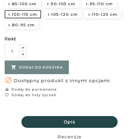
r.85-100 cm
r.90-105 cm
r.95-110 cm
r.100-115 cm
r.105-120 cm
r.110-125 cm
r.80-95 cm
Ilość

DODAJ DO KOSZYKA

Dostępny produkt z innymi opcjami
equalizer
Dodaj do porównania
favorite_border
Dodaj do listy życzeń
Opis
Recenzje