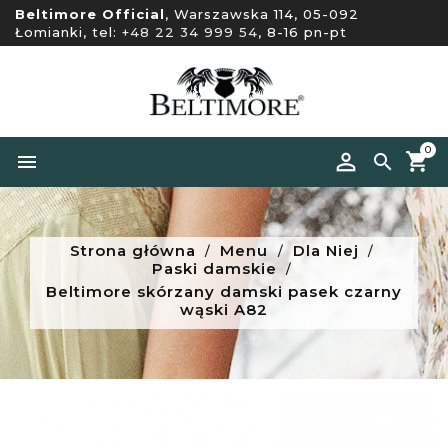
Beltimore Official
, Warszawska 114, 05-092
Łomianki, tel:
+48 22 34 999 54
, 8-16 pn-pt
0


Strona główna
Menu
Dla Niej
Paski damskie
Beltimore skórzany damski pasek czarny
wąski A82