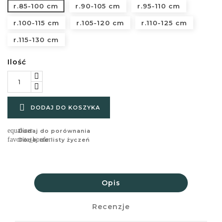
r.85-100 cm
r.90-105 cm
r.95-110 cm
r.100-115 cm
r.105-120 cm
r.110-125 cm
r.115-130 cm
Ilość

DODAJ DO KOSZYKA
equalizer
Dodaj do porównania
favorite_border
Dodaj do listy życzeń
Opis
Recenzje