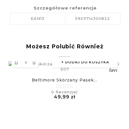
Szczegółowe referencje
EAN13
5903714300822
Możesz Polubić Również
DODAJ DO KOSZYKA
favorite_
Beltimore Skórzany Pasek...
equalizer
0
Recenzje)
Cena
49,99 zł
visibility
£