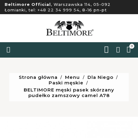
Beltimore Official
, Warszawska 114, 05-092
Łomianki, tel:
+48 22 34 999 54
, 8-16 pn-pt
0


Strona główna
Menu
Dla Niego
Paski męskie
BELTIMORE męski pasek skórzany
pudełko zamszowy camel A78