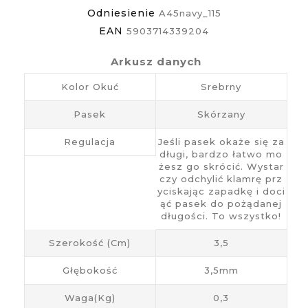
Odniesienie
A45navy_115
EAN
5903714339204
Arkusz danych
Kolor Okuć
Srebrny
Pasek
Skórzany
Regulacja
Jeśli pasek okaże się za
długi, bardzo łatwo mo
żesz go skrócić. Wystar
czy odchylić klamrę prz
yciskając zapadkę i doci
ąć pasek do pożądanej
długości. To wszystko!
Szerokość (cm)
3,5
Głębokość
3,5mm
Waga(kg)
0,3