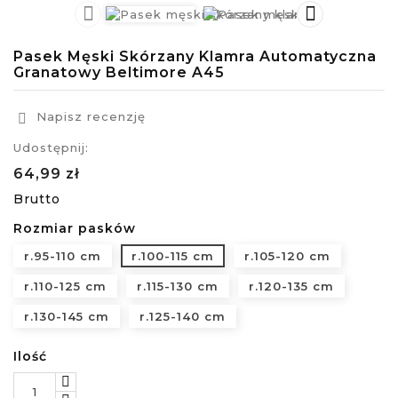


Pasek Męski Skórzany Klamra Automatyczna
Granatowy Beltimore A45
Napisz recenzję

Udostępnij:
64,99 zł
Brutto
Rozmiar pasków
r.95-110 cm
r.100-115 cm
r.105-120 cm
r.110-125 cm
r.115-130 cm
r.120-135 cm
r.130-145 cm
r.125-140 cm
Ilość