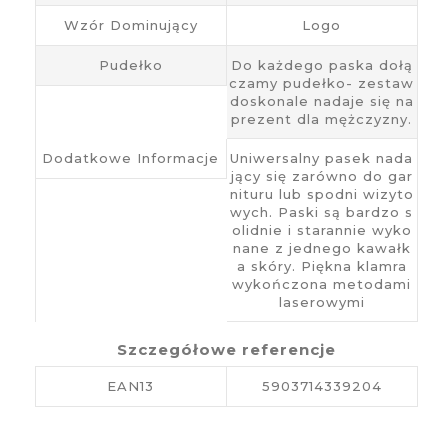
Wzór Dominujący
Logo
Pudełko
Do każdego paska dołą
czamy pudełko- zestaw
doskonale nadaje się na
prezent dla mężczyzny.
Dodatkowe Informacje
Uniwersalny pasek nada
jący się zarówno do gar
nituru lub spodni wizyto
wych. Paski są bardzo s
olidnie i starannie wyko
nane z jednego kawałk
a skóry. Piękna klamra
wykończona metodami
laserowymi
Szczegółowe referencje
EAN13
5903714339204