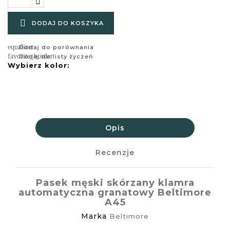

DODAJ DO KOSZYKA
equalizer
Dodaj do porównania
favorite_border
Dodaj do listy życzeń
Wybierz kolor:
Opis
Recenzje
Pasek męski skórzany klamra
automatyczna granatowy Beltimore
A45
Marka
Beltimore