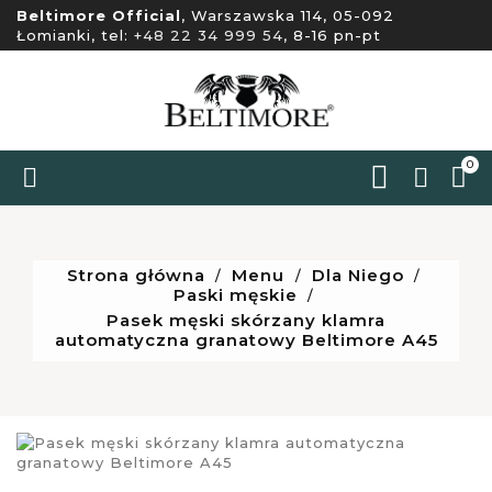
Beltimore Official
, Warszawska 114, 05-092
Łomianki, tel:
+48 22 34 999 54
, 8-16 pn-pt
0


Strona główna
Menu
Dla Niego
Paski męskie
Pasek męski skórzany klamra
automatyczna granatowy Beltimore A45