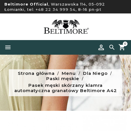
Beltimore Official
, Warszawska 114, 05-092
Łomianki, tel:
+48 22 34 999 54
, 8-16 pn-pt
0


Strona główna
Menu
Dla Niego
Paski męskie
Pasek męski skórzany klamra
automatyczna granatowy Beltimore A42