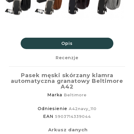
Opis
Recenzje
Pasek męski skórzany klamra
automatyczna granatowy Beltimore
A42
Marka
Beltimore
Odniesienie
A42navy_110
EAN
5903714339044
Arkusz danych