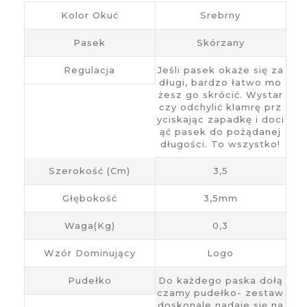
Kolor Okuć
Srebrny
Pasek
Skórzany
Regulacja
Jeśli pasek okaże się za
długi, bardzo łatwo mo
żesz go skrócić. Wystar
czy odchylić klamrę prz
yciskając zapadkę i doci
ąć pasek do pożądanej
długości. To wszystko!
Szerokość (cm)
3,5
Głębokość
3,5mm
Waga(kg)
0,3
Wzór Dominujący
Logo
Pudełko
Do każdego paska dołą
czamy pudełko- zestaw
doskonale nadaje się na