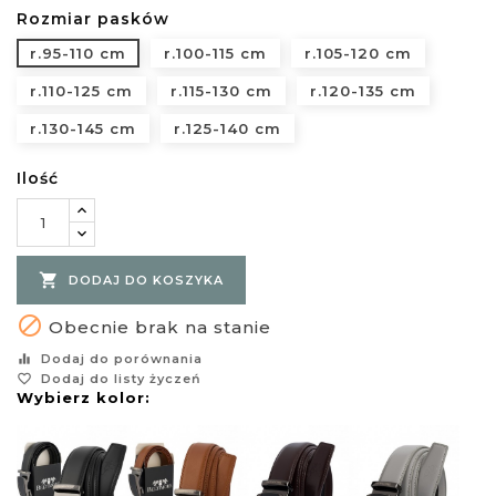
Rozmiar pasków
r.95-110 cm
r.100-115 cm
r.105-120 cm
r.110-125 cm
r.115-130 cm
r.120-135 cm
r.130-145 cm
r.125-140 cm
Ilość

DODAJ DO KOSZYKA

Obecnie brak na stanie
equalizer
Dodaj do porównania
favorite_border
Dodaj do listy życzeń
Wybierz kolor: