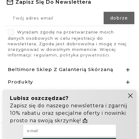
Zapisz Się Do Newslettera
Wyrażam zgodę na przetwarzanie moich
danych osobowych w celu rejestracji do
newslettera. Zgoda jest dobrowolna i mogę z niej
zrezygnować w dowolnym momencie. Więcej
informacji:
regulamin
,
polityka prywatności
.
Beltimore Sklep Z Galanterią Skórzaną

Produkty

Nasza Firma

Odstąp od umowy tutaj
Hurtownia Galanterii
Zakupy hurtowe: